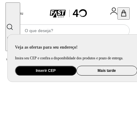
Fechar
Menu
Informe seu CEP
Veja as ofertas para seu endereço!
Insira seu CEP e confira a disponibilidade dos produtos e prazo de entrega.
Home
/
Utilidade Doméstica
/
Cozinha
/
Assadeira, Forma e Travessa
Inserir CEP
Mais tarde