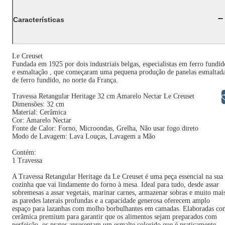
Características
Le Creuset
Fundada em 1925 por dois industriais belgas, especialistas em ferro fundid
e esmaltação , que começaram uma pequena produção de panelas esmaltad
de ferro fundido, no norte da França.
Libras
Travessa Retangular Heritage 32 cm Amarelo Nectar Le Creuset
Dimensões: 32 cm
Material: Cerâmica
Cor: Amarelo Nectar
Fonte de Calor: Forno, Microondas, Grelha, Não usar fogo direto
Modo de Lavagem: Lava Louças, Lavagem a Mão
Contém:
1 Travessa
A Travessa Retangular Heritage da Le Creuset é uma peça essencial na sua
cozinha que vai lindamente do forno à mesa. Ideal para tudo, desde assar
sobremesas a assar vegetais, marinar carnes, armazenar sobras e muito mai
as paredes laterais profundas e a capacidade generosa oferecem amplo
espaço para lazanhas com molho borbulhantes em camadas. Elaboradas co
cerâmica premium para garantir que os alimentos sejam preparados com
perfeição, os pratos apresentam um esmalte colorido que é praticamente