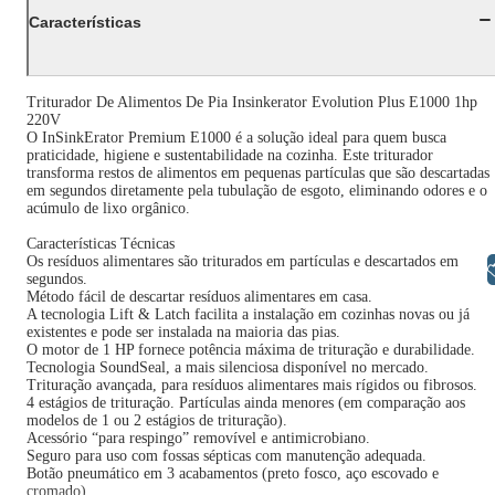
Características
Triturador De Alimentos De Pia Insinkerator Evolution Plus E1000 1hp
220V
O InSinkErator Premium E1000 é a solução ideal para quem busca
praticidade, higiene e sustentabilidade na cozinha. Este triturador
transforma restos de alimentos em pequenas partículas que são descartadas
em segundos diretamente pela tubulação de esgoto, eliminando odores e o
acúmulo de lixo orgânico.
Características Técnicas
Os resíduos alimentares são triturados em partículas e descartados em
Libras
segundos.
Método fácil de descartar resíduos alimentares em casa.
A tecnologia Lift & Latch facilita a instalação em cozinhas novas ou já
existentes e pode ser instalada na maioria das pias.
O motor de 1 HP fornece potência máxima de trituração e durabilidade.
Tecnologia SoundSeal, a mais silenciosa disponível no mercado.
Trituração avançada, para resíduos alimentares mais rígidos ou fibrosos.
4 estágios de trituração. Partículas ainda menores (em comparação aos
modelos de 1 ou 2 estágios de trituração).
Acessório “para respingo” removível e antimicrobiano.
Seguro para uso com fossas sépticas com manutenção adequada.
Botão pneumático em 3 acabamentos (preto fosco, aço escovado e
cromado).