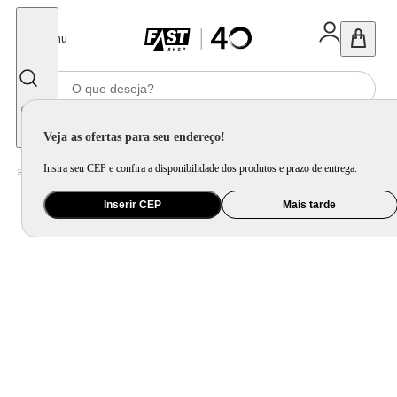
Fechar
Menu
Informe seu CEP
Veja as ofertas para seu endereço!
Insira seu CEP e confira a disponibilidade dos produtos e prazo de entrega.
Home
/
Eletroportátil
/
Preparo de Alimento
/
Processador de Alimento
Inserir CEP
Mais tarde