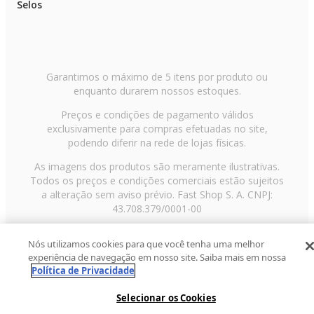
Selos
Garantimos o máximo de 5 itens por produto ou
enquanto durarem nossos estoques.
Preços e condições de pagamento válidos
exclusivamente para compras efetuadas no site,
podendo diferir na rede de lojas físicas.
As imagens dos produtos são meramente ilustrativas.
Todos os preços e condições comerciais estão sujeitos
a alteração sem aviso prévio. Fast Shop S. A. CNPJ:
43.708.379/0001-00
Avenida Zaki Narchi, nº 1650, sobreloja, Carandiru, São
Nós utilizamos cookies para que você tenha uma melhor
Paulo/SP, CEP 02029-001, Telefone: 11 3003-3728 ©
experiência de navegação em nosso site. Saiba mais em nossa
2013 Fast Shop - Todos os direitos reservados
RF
Política de Privacidade
Selecionar os Cookies