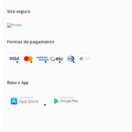
Importante
Imprescindível a conferência no ato da entrega. Em caso de anormalidade,
Site seguro
recuse o recebimento. Todas as informações divulgadas são de
responsabilidade do fabricante, podendo sofrer alterações sem nenhum avi
prévio.
Imagens meramente ilustrativas.
Triturador de Alimentos de Pia Insinkerator Evolution Plus E1000 1HP
220V
Formas de pagamento
Baixe o App