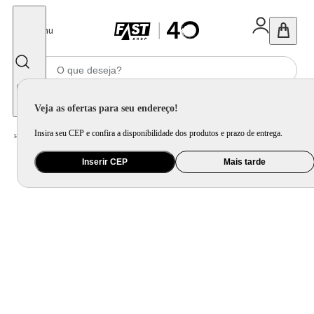
Fechar
Menu
Informe seu CEP
Veja as ofertas para seu endereço!
Insira seu CEP e confira a disponibilidade dos produtos e prazo de entrega.
Home
/
Mercado
/
Bebida
/
Vinho
Inserir CEP
Mais tarde