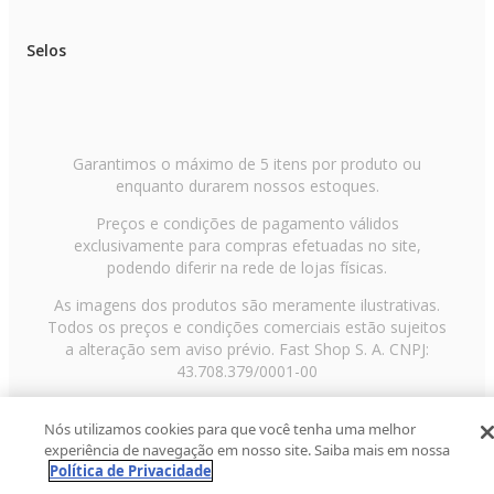
Selos
Garantimos o máximo de 5 itens por produto ou
enquanto durarem nossos estoques.
Preços e condições de pagamento válidos
exclusivamente para compras efetuadas no site,
podendo diferir na rede de lojas físicas.
As imagens dos produtos são meramente ilustrativas.
Todos os preços e condições comerciais estão sujeitos
a alteração sem aviso prévio. Fast Shop S. A. CNPJ:
43.708.379/0001-00
Avenida Zaki Narchi, nº 1650, sobreloja, Carandiru, São
Nós utilizamos cookies para que você tenha uma melhor
Paulo/SP, CEP 02029-001, Telefone: 11 3003-3728 ©
experiência de navegação em nosso site. Saiba mais em nossa
2013 Fast Shop - Todos os direitos reservados
RF
Política de Privacidade