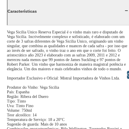
Características
Vega Sicilia Unico Reserva Especial é o vinho mais raro e disputado de
Vega Sicilia. Incrivelmente complexo e sofisticado, é elaborado com um
corte de 3 safras diferentes de Vega Sicilia Unico, originando um vinho
singular, que combina as qualidades e nuances de cada safra - por isso que
ao invés de ser safrado, o vinho traz o ano em que o corte foi feito. O
aristocrático año 2023 é elaborado com as safras 2009, 2011 e 2012 e
mereceu nada menos que 99 pontos de James Suckling e 97 pontos de
Robert Parker. Um vinho que harmoniza de maneira magistral potência e
elegância. Um dos maiores e mais celebrados vinhos de todo o mundo.
Libras
Importador Exclusivo e Oficial: Mistral Importadora de Vinhos Ltda.
Produtor do Vinho: Vega Sicilia
País: Espanha
Região: Ribera del Duero
Tipo: Tinto
Uva: Tinto Fino
Volume: 750ml
Teor alcoólico: 14
Temperatura de Serviço: 18 a 20°C
Sugestão de guarda: Mais de 10 anos
Combinações enogastronômicas: Bife Wellington, Tournedos Rossini e