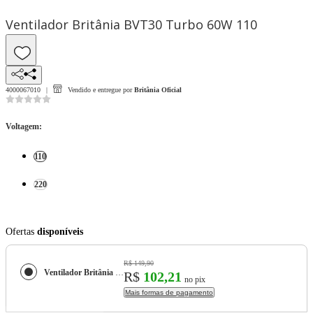
Ventilador Britânia BVT30 Turbo 60W 110
4000067010
Vendido e entregue por
Britânia Oficial
Voltagem
:
110
220
Ofertas
disponíveis
R$ 149,90
Ventilador Britânia BVT30 Turbo 60W
R$
102,21
no pix
Mais formas de pagamento