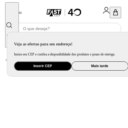
Fechar
Menu
Informe seu CEP
Veja as ofertas para seu endereço!
Insira seu CEP e confira a disponibilidade dos produtos e prazo de entrega.
Home
/
Ar e Ventilação
/
Ventilador
/
Ventilador Britânia BVT30 Turbo 60W
Inserir CEP
Mais tarde