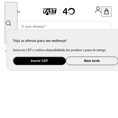
Fechar
Menu
Informe seu CEP
Veja as ofertas para seu endereço!
Insira seu CEP e confira a disponibilidade dos produtos e prazo de entrega.
Home
/
Ar e Ventilação
/
Ventilador
/
Ventilador de Coluna Britânia Maxx Force 170W BVT451
Inserir CEP
Mais tarde