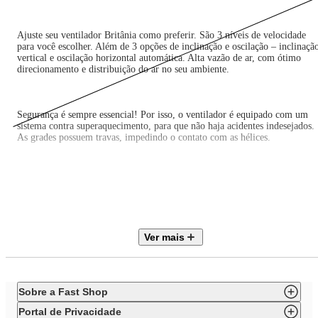
Ajuste seu ventilador Britânia como preferir. São 3 níveis de velocidade
para você escolher. Além de 3 opções de inclinação e oscilação – inclinaçã
vertical e oscilação horizontal automática. Alta vazão de ar, com ótimo
direcionamento e distribuição do ar no seu ambiente.
Segurança é sempre essencial! Por isso, o ventilador é equipado com um
sistema contra superaquecimento, para que não haja acidentes indesejados.
As grades possuem travas, impedindo o contato com as hélices.
Praticidade na hora de limpar. A grade de 48cm é fácil de montar e
desmontar, facilitando a limpeza.
Ver mais
Ventilador de Coluna Britânia Maxx Force 170W BVT451, a refrescância
do seu verão!
Sobre a Fast Shop
• 3 velocidades
Portal de Privacidade