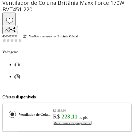
Ventilador de Coluna Britânia Maxx Force 170W
BVT451 220
4000053638
Vendido e entregue por
Britânia Oficial
Voltagem
:
110
220
Ofertas
disponíveis
R$ 289,90
Ventilador de Coluna Britânia Maxx Force 170W BVT451
R$
223,11
no pix
Mais formas de pagamento