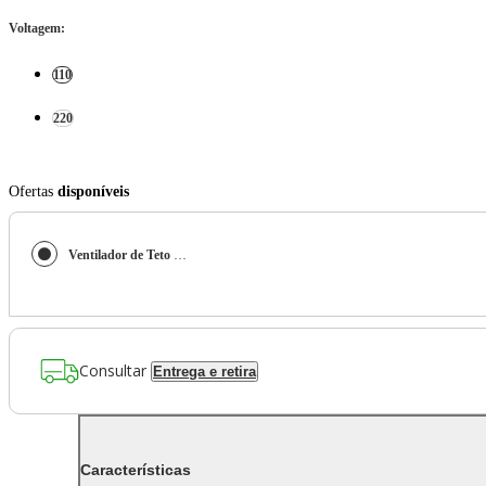
Voltagem
:
110
220
Ofertas
disponíveis
Ventilador de Teto Residencial Gulf Winds Bronze Novo Hunter Fan Oficial
Consultar
Entrega e retira
Características