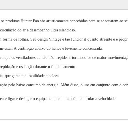
 os produtos Hunter Fan são artisticamente concebidos para se adequarem ao seu
circulação do ar e desempenho ultra silencioso.
m forma de folhas. Seu design Vintage é tão funcional quanto atraente e é própri
em-estar. A ventilação abaixo do hélice é levemente concentrada.
ara que os ventiladores de teto não trepidem, tornando-os de maior movimentaç
trepidação e oscilação durante o funcionamento.
ia, que garante durabilidade e beleza.
icação pelo baixo consumo de energia. Além disso, o uso em conjunto com o con
mente ligar e desligar o equipamento com também controlar a velocidade.