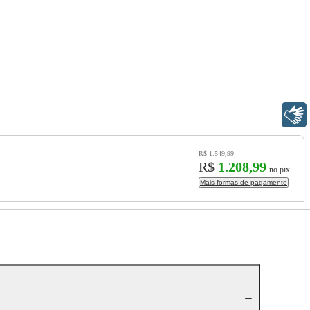
Libras
R$ 1.549,99
R$
1.208,99
no pix
Mais formas de pagamento