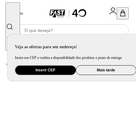
Fechar
Menu
Informe seu CEP
Veja as ofertas para seu endereço!
Insira seu CEP e confira a disponibilidade dos produtos e prazo de entrega.
Home
/
Ar e Ventilação
/
Ventilador
Inserir CEP
Mais tarde