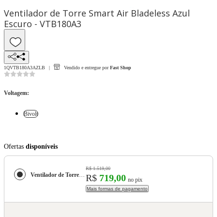
Ventilador de Torre Smart Air Bladeless Azul
Escuro - VTB180A3
1QVTB180A3AZLB
Vendido e entregue por
Fast Shop
Voltagem
:
Bivolt
Ofertas
disponíveis
R$ 1.519,00
Ventilador de Torre Smart Air Bladeless Azul Escuro - VTB180A3
R$
719,00
no pix
Mais formas de pagamento