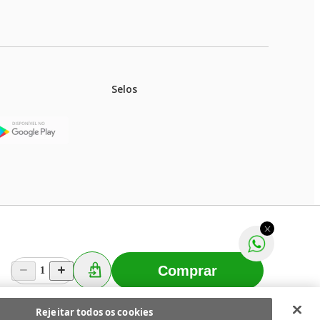
Selos
stoques.
ferir na rede de lojas físicas.
m aviso prévio. Fast Shop S. A. CNPJ: 43.708.379/0001-
Comprar
1
Selecionar os Cookies
 Fast Shop - Todos os direitos reservados
RF
Rejeitar todos os cookies