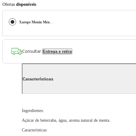
Ofertas
disponíveis
Xarope Monin Menta Glacial 700 ml Xarope Monin Menta Glacial 700ml
Consultar
Entrega e retira
Características
Ingredientes:
Açúcar de beterraba, água, aroma natural de menta.
Características: