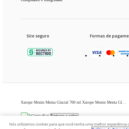
Site seguro
Formas de pagame
Garanti
Preços e condições de pagament
Xarope Monin Menta Glacial 700 ml Xarope Monin Menta Glacial 700ml
As imagens dos produtos são meramente ilustrativas. T
Consultar
Entrega e retira
Avenida Zaki Narchi, nº 1650, sobreloja, Ca
Nós utilizamos cookies para que você tenha uma melhor experiência 