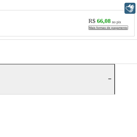
Libras
R$
66,08
no pix
Mais formas de pagamento