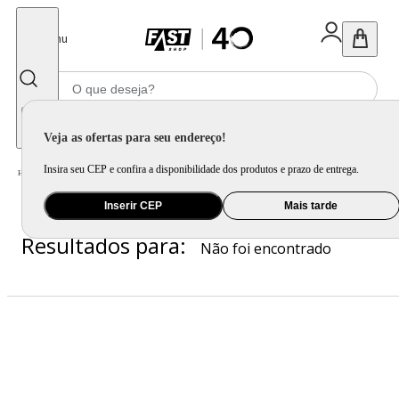
Fechar
Menu
Informe seu CEP
Veja as ofertas para seu endereço!
Insira seu CEP e confira a disponibilidade dos produtos e prazo de entrega.
Zebra
Home
/
Inserir CEP
Mais tarde
Resultados para:
Não foi encontrado