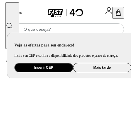
Fechar
Menu
Informe seu CEP
Veja as ofertas para seu endereço!
Insira seu CEP e confira a disponibilidade dos produtos e prazo de entrega.
Home
/
Móveis e Decoração
/
Decoração
/
Almofada
/
Almofada em Veludo Zig Zag Bege
Inserir CEP
Mais tarde