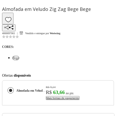
Almofada em Veludo Zig Zag Bege Bege
4000097061
Vendido e entregue por
Westwing
CORES
:
Bege
Ofertas
disponíveis
R$ 72,34
Almofada em Veludo Zig Zag Bege
R$
63,66
no pix
Mais formas de pagamento