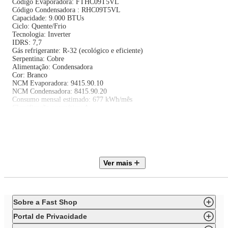
Código Evaporadora: FTHC09T5VL
Código Condensadora : RHC09T5VL
Capacidade: 9.000 BTUs
Ciclo: Quente/Frio
Tecnologia: Inverter
IDRS: 7,7
Gás refrigerante: R-32 (ecológico e eficiente)
Serpentina: Cobre
Alimentação: Condensadora
Cor: Branco
NCM Evaporadora: 9415.90.10
NCM Condensadora: 8415.90.20
Consumo mensal estimado: 677 kWh/mês
Classificação energética: A
EAN Evaporadora: 7898966337673
EAN Condensadora: 7898966337611
Voltagem: 220V
Recursos e Funções:
Ver mais
Controle remoto incluso
Funções automáticas: Sleep, Timer, Auto Diagnóstico, Reinício Automátic
Deflexão de ar vertical (acima/abaixo): Sim
Sensor de presença: Não
Filtros anti-pó, anti-bactéria e desodorizador: Não
Sobre a Fast Shop
Ponto de drenagem: Evaporadora
Fabricado no Brasil
Portal de Privacidade