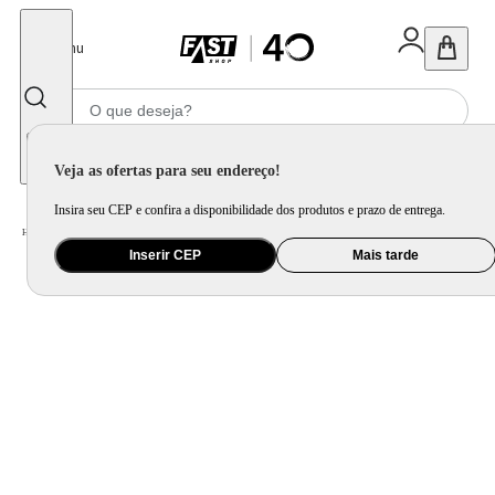
Fechar
Menu
Informe seu CEP
Veja as ofertas para seu endereço!
Insira seu CEP e confira a disponibilidade dos produtos e prazo de entrega.
Home
/
Ar e Ventilação
/
Ar Condicionado
Inserir CEP
Mais tarde