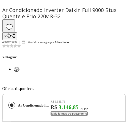
Ar Condicionado Inverter Daikin Full 9000 Btus
Quente e Frio 220v R-32
4000073058
Vendido e entregue por
Adias Solar
Voltagem
:
220
Ofertas
disponíveis
R$ 3.535,79
Ar Condicionado Inverter Daikin Full 9000 Btus Quente e Frio 220v R-32
R$
3.146,85
no pix
Mais formas de pagamento