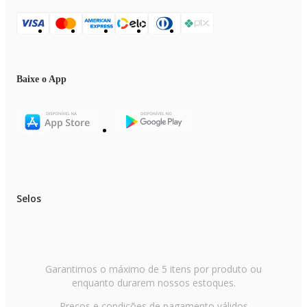
:: Ciclo: Frio
:: Fase: Monofásico
:: Vazão de ar: 28 m³/h
Baixe o App
:: Controle de ar (cima/baixo):Automático
:: Controle de ar (direita/esquerda):Manual
:: Controle remoto: Sim
:: Nível de ruído interno (db): 38/33/28/22 dB
Selos
:: Código EAN Evaporadora: 7893299964923
:: Largura: 75,4 cm
:: Altura: 30,8 cm
Garantimos o máximo de 5 itens por produto ou
:: Profundidade: 18,9 cm
enquanto durarem nossos estoques.
:: Peso líquido: 7,3 kg
Preços e condições de pagamento válidos