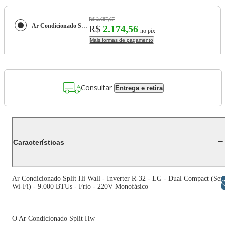
R$ 2.687,67
Ar Condicionado Split LG Inverter Hi Wall R-32 Dual Compact 9.000 Btus Frio 220v
R$
2.174,56
no pix
Mais formas de pagamento
Consultar
Entrega e retira
Características
Ar Condicionado Split Hi Wall - Inverter R-32 - LG - Dual Compact (Se
Libras
Wi-Fi) - 9.000 BTUs - Frio - 220V Monofásico
O Ar Condicionado Split Hw