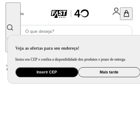
Fechar
Menu
Informe seu CEP
Veja as ofertas para seu endereço!
Insira seu CEP e confira a disponibilidade dos produtos e prazo de entrega.
Home
/
Ar e Ventilação
/
Ar Condicionado
/
Ar Condicionado Split LG Inverter Hi Wall R-32 Dual Compact 9.000 Btus Frio 220v
Inserir CEP
Mais tarde