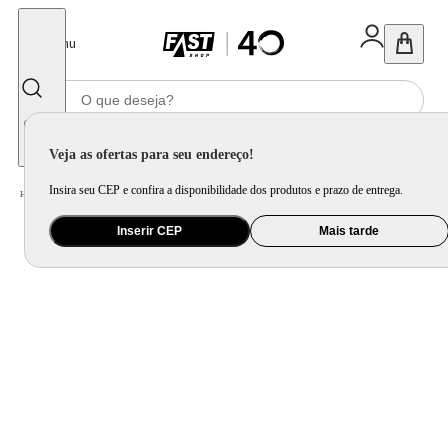
Fechar
Menu
Informe seu CEP
Veja as ofertas para seu endereço!
Insira seu CEP e confira a disponibilidade dos produtos e prazo de entrega.
Home
/
Ar e Ventilação
/
Ar Condicionado
/
Ar Condicionado Split Samsung Windfree Ai 24000 Btus Inverter Frio 220v
Inserir CEP
Mais tarde