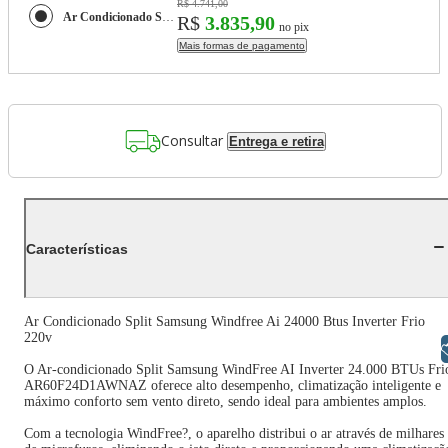
R$ 4.741,00
Ar Condicionado Split Samsung Windfree Ai 24000 Btus Inverter Frio 220v
R$
3.835,90
no pix
Mais formas de pagamento
Consultar
Entrega e retira
Características
Ar Condicionado Split Samsung Windfree Ai 24000 Btus Inverter Frio
220v
Libras
O Ar-condicionado Split Samsung WindFree AI Inverter 24.000 BTUs Fri
AR60F24D1AWNAZ oferece alto desempenho, climatização inteligente e
máximo conforto sem vento direto, sendo ideal para ambientes amplos.
Com a tecnologia WindFree?, o aparelho distribui o ar através de milhares