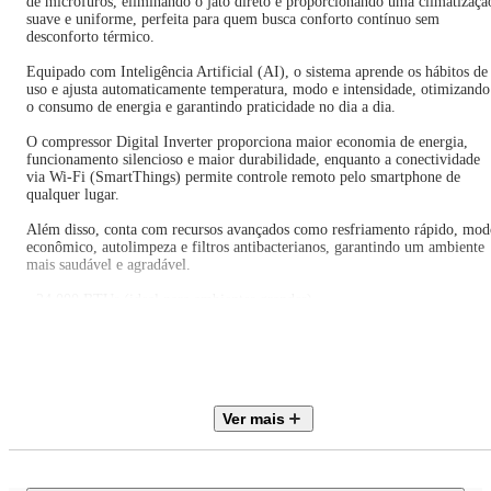
de microfuros, eliminando o jato direto e proporcionando uma climatizaçã
suave e uniforme, perfeita para quem busca conforto contínuo sem
desconforto térmico.
Equipado com Inteligência Artificial (AI), o sistema aprende os hábitos de
uso e ajusta automaticamente temperatura, modo e intensidade, otimizando
o consumo de energia e garantindo praticidade no dia a dia.
O compressor Digital Inverter proporciona maior economia de energia,
funcionamento silencioso e maior durabilidade, enquanto a conectividade
via Wi-Fi (SmartThings) permite controle remoto pelo smartphone de
qualquer lugar.
Além disso, conta com recursos avançados como resfriamento rápido, mod
econômico, autolimpeza e filtros antibacterianos, garantindo um ambiente
mais saudável e agradável.
- 24.000 BTUs (ideal para ambientes grandes)
- Tecnologia WindFree? (sem vento direto)
- Inteligência Artificial (AI) com ajuste automático
- Compressor Digital Inverter (economia e silêncio)
- Wi-Fi integrado com app SmartThings
- Resfriamento rápido (Fast Cooling)
- Filtros antibacterianos e auto limpeza
Ver mais
- Gás ecológico R32
- Alta eficiência energética
Especificações Técnicas: