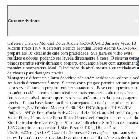
Características
Cafeteira Elétrica Mondial Dolce Arome C-30-18X-FB Jarra de Vidro 18
Xícaras Preto 110V A cafeteira elétrica Mondial Dolce Arome C-30-18X-
prepara até 18 xícaras de café com praticidade. Sua jarra de vidro evita
resíduos e odores, podendo ser levada diretamente à mesa. O sistema corta
Libras
pingos permite servir durante o preparo, enquanto a base com aquecimento
mantém a temperatura ideal. O indicador de nível mostra a quantidade exa
de xícaras para dosagem precisa.
Vantagens e diferenciais Jarra de vidro: não retém resíduos ou odores e po
ser levada diretamente à mesa. Sistema corta-pingos: permite retirar a jarra
para servir durante o preparo sem derramamentos. Base com aquecimento:
mantém o café na temperatura ideal por mais tempo sem alterar o sabor.
Indicador de nível: mostra quantas xícaras serão preparadas para dosagem
precisa. Tampa basculante: facilita o carregamento de água e pó de café.
Especificações Técnicas Modelo: C-30-18X-FB Voltagem: 110V/220V
Potência: 550W Frequência: 60Hz Capacidade: 18 xícaras Material da jarra
Vidro Filtro: Permanente Porta-filtro: Removível Função manter aquecido
Sim Indicador de nível de água: Sim Luz indicadora: Sim Tipo de tomada
10A Comprimento do cabo: 1,50m Peso: 0,910kg Dimensões:
26x16,5x23cm (AxLxP) Garantia: 12 meses Observações importantes As
cores do produto podem variar de acordo com a calibração e resolução do