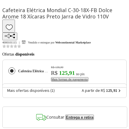
Cafeteira Elétrica Mondial C-30-18X-FB Dolce
Arome 18 Xícaras Preto Jarra de Vidro 110V
4000101115
Vendido e entregue por
Webcontinental Marketplace
Ofertas
disponíveis
R$ 139,90
Cafeteira Elétrica Mondial C-30-18X-FB Dolce Arome 18 Xícaras Preto Jarra de Vidro 110V
R$
125,91
no pix
Mais formas de pagamento
Mais ofertas disponíveis (
1
)
A partir de R$
125,91
Consultar
Entrega e retira