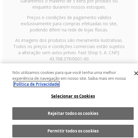
Garantimos o máximo de 5 itens por produto ou
enquanto durarem nossos estoques.
Preços e condições de pagamento válidos
exclusivamente para compras efetuadas no site,
podendo diferir na rede de lojas físicas.
As imagens dos produtos são meramente ilustrativas.
Todos os preços e condições comerciais estão sujeitos
a alteração sem aviso prévio. Fast Shop S. A. CNPJ:
43.708.379/0001-00
Avenida Zaki Narchi, nº 1650, sobreloja, Carandiru, São
Nós utilizamos cookies para que você tenha uma melhor
Paulo/SP, CEP 02029-001, Telefone: 11 3003-3728 ©
experiência de navegação em nosso site. Saiba mais em nossa
2013 Fast Shop - Todos os direitos reservados
RF
Política de Privacidade
Selecionar os Cookies
Rejeitar todos os cookies
Comprar
1
Permitir todos os cookies