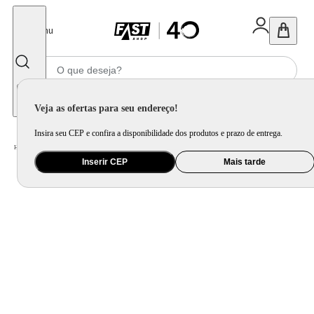
Fechar
Menu
Informe seu CEP
Veja as ofertas para seu endereço!
Insira seu CEP e confira a disponibilidade dos produtos e prazo de entrega.
Home
/
Eletroportátil
/
Máquina de Café e Preparação de Bebida
/
Cafeteira Elétrica
Inserir CEP
Mais tarde