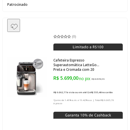
Patrocinado
(
0
)
Cafeteira Espresso
Superautomática LatteGo
Preta e Cromada com 20
Tipos de Bebidas - EP5547
R$ 5.699,00
R$ 6.578,19
R$ 6.062,77
à vista ou em até
12
x
R$ 555,48
no cartão
*Juros de 1.49% a.m. e 19.42% a.a. | Total
R$ 6.665,76
à prazo