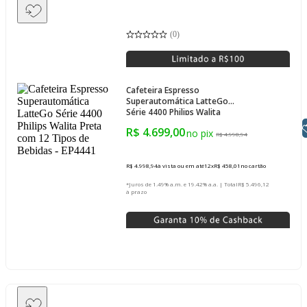
(
0
)
Cafeteira Espresso
Superautomática LatteGo
Série 4400 Philips Walita
Preta com 12 Tipos de
Libras
R$ 4.699,00
Bebidas - EP4441
R$ 4.998,94
R$ 4.998,94
à vista ou em até
12
x
R$ 458,01
no cartão
*Juros de 1.49% a.m. e 19.42% a.a. | Total
R$ 5.496,12
à prazo