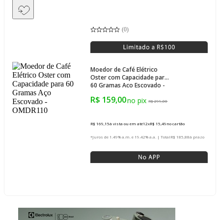
(
0
)
Moedor de Café Elétrico
Oster com Capacidade para
60 Gramas Aço Escovado -
OMDR110
R$ 159,00
R$ 299,00
R$ 169,15
à vista ou em até
12
x
R$ 15,49
no cartão
*Juros de 1.49% a.m. e 19.42% a.a. | Total
R$ 185,88
à prazo