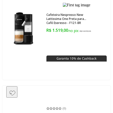
Cafeteira Nespresso New
Lattissima One Preta para
Café Espresso - F121-BR
R$ 1.519,00
R$ 1.615,96
(
0
)