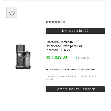
(
0
)
Cafeteira Electrolux
Experience Preta para Café
Espresso - ECM70
R$ 1.029,00
R$ 1.409,55
R$ 1.094,68
à vista ou em até
12
x
R$ 100,29
no cartão
*Juros de 1.49% a.m. e 19.42% a.a. | Total
R$ 1.203,48
à prazo