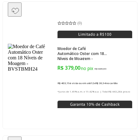
(
0
)
Moedor de Café
Automático Oster com 18
Níveis de Moagem -
BVSTBMH24
R$ 379,00
R$ 445,69
R$ 403,19
à vista ou em até
12
x
R$ 36,94
no cartão
*Juros de 1.49% a.m. e 19.42% a.a. | Total
R$ 443,28
à prazo