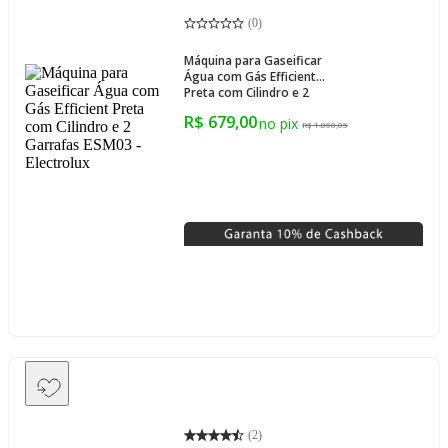
(
0
)
Máquina para Gaseificar
Água com Gás Efficient
Preta com Cilindro e 2
Garrafas ESM03 - Electrolux
R$ 679,00
R$ 1.060,05
(
2
)