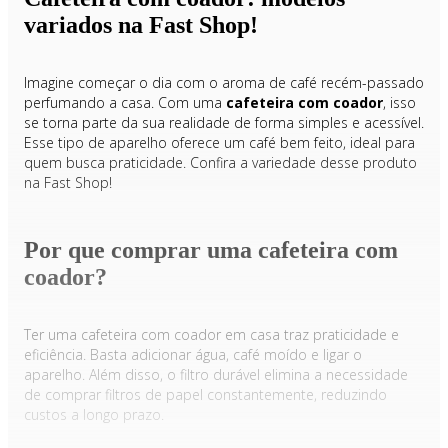
variados na Fast Shop!
Imagine começar o dia com o aroma de café recém-passado
perfumando a casa. Com uma
cafeteira com coador
, isso
se torna parte da sua realidade de forma simples e acessível.
Esse tipo de aparelho oferece um café bem feito, ideal para
quem busca praticidade. Confira a variedade desse produto
na Fast Shop!
Por que comprar uma cafeteira com
coador?
Ter uma cafeteira com coador em casa traz praticidade e
eficiência. Basta adicionar água, café moído e ligar o
aparelho. Além disso, o filtro durável elimina a necessidade
de comprar filtros de papel constantemente, reduzindo
custos a longo prazo.