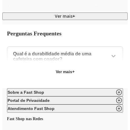
A
limpeza
é fácil e economiza tempo no dia a dia. Quanto ao
sabor, esse tipo de cafeteira entrega um resultado que
Ver mais
+
agrada até os paladares mais exigentes.
Perguntas Frequentes
O processo de filtragem preserva os óleos naturais do
café
,
resultando em uma bebida encorpada e aromática. O
controle sobre a quantidade de pó e água permite ajustar a
intensidade conforme a preferência pessoal.
Qual é a durabilidade média de uma
cafeteira com coador?
Explore as opções de cafeteiras com
Ver mais
+
coador
Sobre a Fast Shop
A cafeteira com coador pode ser encontrada em diferentes
Portal de Privacidade
modelos na Fast Shop. Cada produto oferece características
que facilitam diferentes usos, como opções em inox e
Atendimento Fast Shop
programáticas, para atender às suas necessidades!
Fast Shop nas Redes