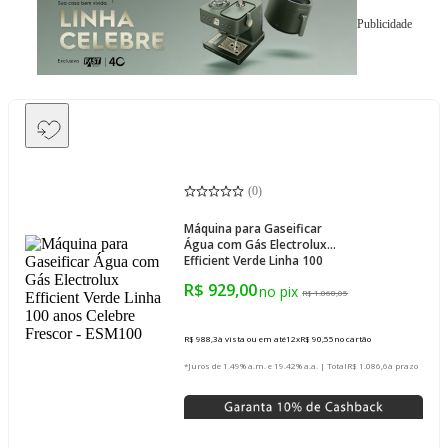
Publicidade
(
0
)
Máquina para Gaseificar
Água com Gás Electrolux
Efficient Verde Linha 100
anos Celebre Frescor -
R$ 929,00
ESM100
R$ 1.060,05
R$ 988,3
à vista ou em até
12
x
R$ 90,55
no cartão
*Juros de 1.49% a.m. e 19.42% a.a. | Total
R$ 1.086,6
à prazo