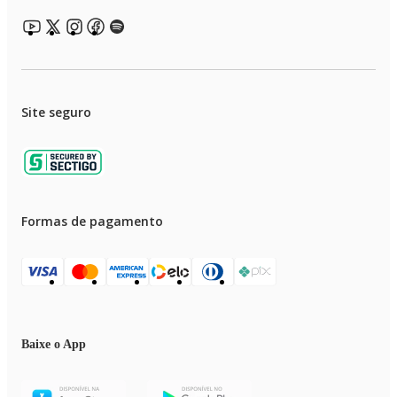
Cafeteira inox
A
cafeteira inox
se destaca pela resistência e pelo visual
moderno. Esse material aumenta a durabilidade do
equipamento e facilita a manutenção, já que é menos
suscetível a manchas. Além disso, o design elegante combina
Site seguro
bem com qualquer estilo de cozinha, trazendo um toque de
sofisticação ao ambiente.
Cafeteira programável
Formas de pagamento
Para quem tem uma rotina agitada, a
cafeteira
programável
é uma excelente escolha. Eles permitem
definir o horário exato para o preparo do café, garantindo
que a bebida esteja pronta assim que você acordar e em
outros momentos do dia. Mesmo em dias corridos, é
possível aproveitar um momento de pausa sem perder
Baixe o App
tempo.