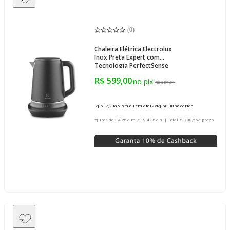
(
0
)
Chaleira Elétrica Electrolux
Inox Preta Expert com
Tecnologia PerfectSense
EKP70
R$ 599,00
R$ 687,91
R$ 637,23
à vista ou em até
12
x
R$ 58,38
no cartão
*Juros de 1.49% a.m. e 19.42% a.a. | Total
R$ 700,56
à prazo