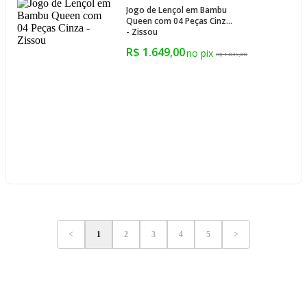
Jogo de Lençol em Bambu
Queen com 04 Peças Cinza
- Zissou
R$ 1.649,00
R$ 1.839,00
<
1
2
3
4
5
>