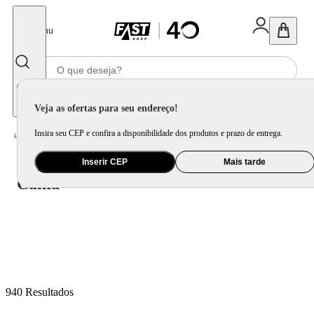
Fechar
Menu
Informe seu CEP
Veja as ofertas para seu endereço!
Insira seu CEP e confira a disponibilidade dos produtos e prazo de entrega.
Cama
Home
/
Cama, Mesa e Banho
/
Inserir CEP
Mais tarde
Cama
940
Resultados