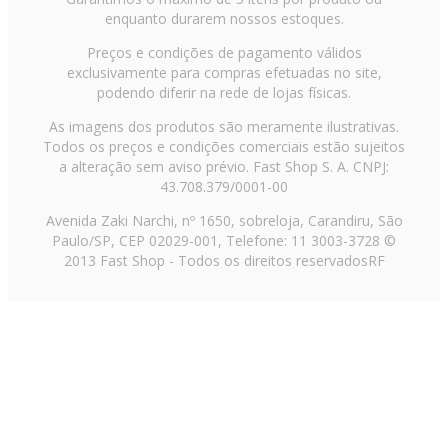
enquanto durarem nossos estoques.
Preços e condições de pagamento válidos
Como montar um enxoval perfeito:
exclusivamente para compras efetuadas no site,
dicas para acertar na escolha
podendo diferir na rede de lojas físicas.
As imagens dos produtos são meramente ilustrativas.
Para montar um enxoval, considere o tipo de tecido dos
Todos os preços e condições comerciais estão sujeitos
lençóis ou do
edredom casal queen
. O percal é uma
a alteração sem aviso prévio. Fast Shop S. A. CNPJ:
opção para mais frescor, enquanto o algodão oferece
43.708.379/0001-00
durabilidade. A microfibra confere mais maciez e o linho,
Avenida Zaki Narchi, nº 1650, sobreloja, Carandiru, São
um toque de elegância. Cada tecido tem um propósito,
Paulo/SP, CEP 02029-001, Telefone: 11 3003-3728 ©
então escolha conforme às suas necessidades.
2013 Fast Shop - Todos os direitos reservados
RF
O tamanho também é crucial ao definir as
roupas de
cama
. Confira as medidas e escolha entre solteiro,
casal, queen, king e super king.
Quando se trata de
toalhas
, a gramatura é um fator
importante: quanto mais espessa, mais macia e
absorvente ela será. Além disso, pense na combinação