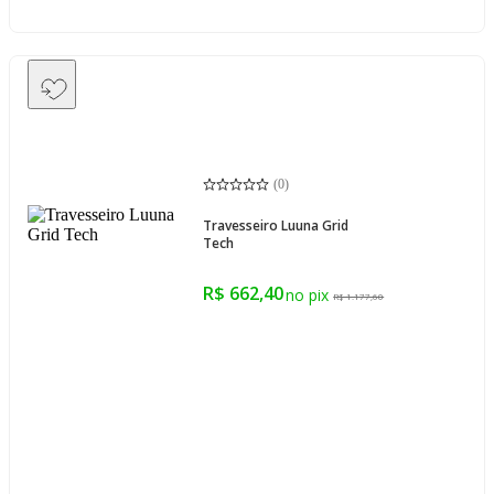
(
0
)
Travesseiro Luuna Grid
Tech
R$ 662,40
R$ 1.177,60