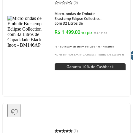
(
0
)
Micro-ondas de Embutir
Brastemp Eclipse Collection
com 32 Litros de
Capacidade Black Inox -
R$ 1.499,00
BM146AP
R$ 2.101,58
R$ 1.594,68
à vista ou em até
12
x
R$ 146,1
no cartão
Libras
*Juros de 1.49% a.m. e 19.42% a.a. | Total
R$ 1.753,2
à prazo
(
1
)