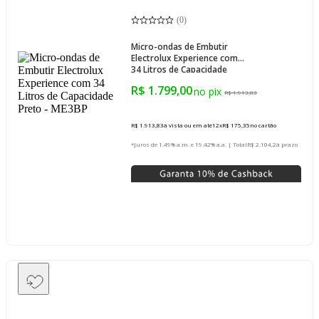
(
0
)
Micro-ondas de Embutir
Electrolux Experience com
34 Litros de Capacidade
Preto - ME3BP
R$ 1.799,00
R$ 1.913,83
R$ 1.913,83
à vista ou em até
12
x
R$ 175,35
no cartão
*Juros de 1.49% a.m. e 19.42% a.a. | Total
R$ 2.104,2
à prazo