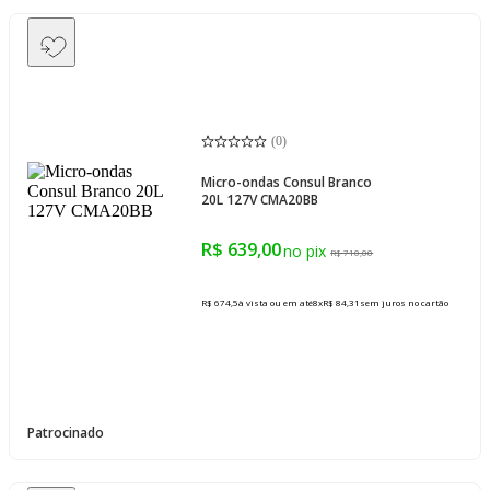
(
0
)
Micro-ondas Consul Branco
20L 127V CMA20BB
R$ 639,00
R$ 710,00
R$ 674,5
à vista ou em até
8
x
R$ 84,31
sem juros
no cartão
Patrocinado