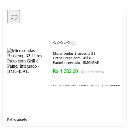
(
0
)
Micro-ondas Brastemp 32
Litros Preto com Grill e
Painel Integrado - BMG45AE
R$ 1.282,00
R$ 3.829,00
R$ 1.282
à vista ou em até
8
x
R$ 160,25
sem juros
no cartão
Patrocinado