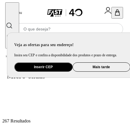
Fechar
Menu
Informe seu CEP
Veja as ofertas para seu endereço!
Insira seu CEP e confira a disponibilidade dos produtos e prazo de entrega.
Micro-ondas
Home
/
Eletrodomésticos
/
Inserir CEP
Mais tarde
Micro-ondas
267
Resultados