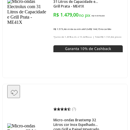
31 Litros de Capacidade e
Grill Prata - ME41X
R$ 1.479,00
R$ 1.578,80
R$ 1.573,4
à vista ou em até
12
x
R$ 144,15
no cartão
*Juros de 1.49% a.m. e 19.42% a.a. | Total
R$ 1.729,8
à prazo
(
7
)
Micro-ondas Brastemp 32
Litros cor Inox Espelhado
com Grill e Painel Integrado