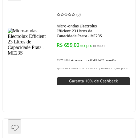
(
0
)
Micro-ondas Electrolux
Efficient 23 Litros de
Capacidade Prata - ME23S
R$ 659,00
R$ 754,01
R$ 701,06
à vista ou em até
12
x
R$ 64,23
no cartão
*Juros de 1.49% a.m. e 19.42% a.a. | Total
R$ 770,76
à prazo