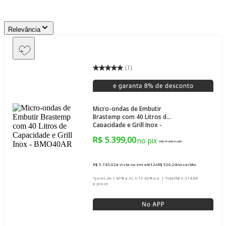
Relevância
(
1
)
Micro-ondas de Embutir
Brastemp com 40 Litros de
Capacidade e Grill Inox -
BMO40AR
R$ 5.399,00
R$ 7.401,45
R$ 5.743,62
à vista ou em até
12
x
R$ 526,24
no cartão
*Juros de 1.49% a.m. e 19.42% a.a. | Total
R$ 6.314,88
à prazo