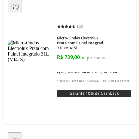
(
15
)
Micro-Ondas Electrolux
Prata com Painel Integrado
31L (MI41S)
R$ 739,00
R$ 881,79
R$ 786,17
à vista ou em até
12
x
R$ 72,03
no cartão
*Juros de 1.49% a.m. e 19.42% a.a. | Total
R$ 864,36
à prazo