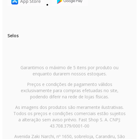
Micro-ondas preto
O micro-ondas preto é uma ótima escolha para quem busca
um visual mais sofisticado. A cor combina bem com
diferentes estilos de cozinha, além de ser fácil de limpar.
Selos
Micro-ondas branco
Garantimos o máximo de 5 itens por produto ou
O micro-ondas branco é um clássico atemporal. Ele se
enquanto durarem nossos estoques.
adapta facilmente a qualquer cozinha, oferecendo um visual
limpo e moderno. É uma ótima opção para quem prefere o
Preços e condições de pagamento válidos
estilo tradicional.
exclusivamente para compras efetuadas no site,
podendo diferir na rede de lojas físicas.
As imagens dos produtos são meramente ilustrativas.
Micro-ondas de embutir
Todos os preços e condições comerciais estão sujeitos
a alteração sem aviso prévio. Fast Shop S. A. CNPJ:
43.708.379/0001-00
O
micro-ondas de embutir
é ideal para quem deseja uma
cozinha integrada e moderna. Ele pode ser instalado em
Avenida Zaki Narchi, nº 1650, sobreloja, Carandiru, São
armários ou nichos, economizando espaço e mantendo a