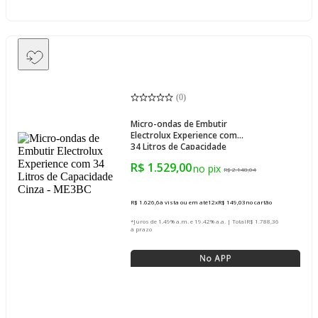
(
0
)
Micro-ondas de Embutir
Electrolux Experience com
34 Litros de Capacidade
Cinza - ME3BC
R$ 1.529,00
R$ 2.148,04
R$ 1.626,6
à vista ou em até
12
x
R$ 149,03
no cartão
*Juros de 1.49% a.m. e 19.42% a.a. | Total
R$ 1.788,36
à prazo