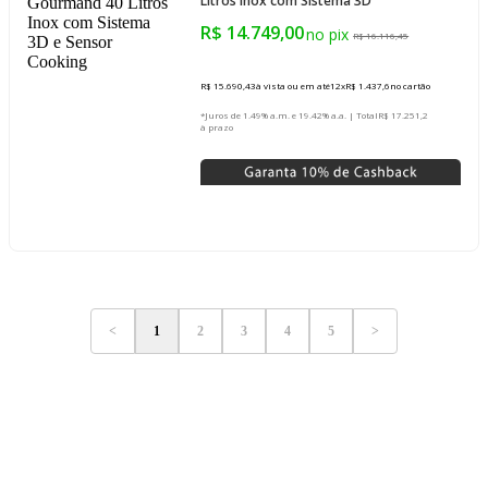
Litros Inox com Sistema 3D
e Sensor Cooking
R$ 14.749,00
R$ 16.116,45
R$ 15.690,43
à vista ou em até
12
x
R$ 1.437,6
no cartão
*Juros de 1.49% a.m. e 19.42% a.a. | Total
R$ 17.251,2
à prazo
<
1
2
3
4
5
>