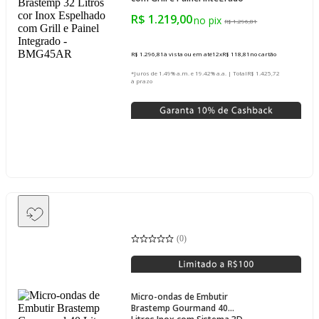
- BMG45AR
R$ 1.219,00
R$ 1.296,81
R$ 1.296,81
à vista ou em até
12
x
R$ 118,81
no cartão
*Juros de 1.49% a.m. e 19.42% a.a. | Total
R$ 1.425,72
à prazo
(
0
)
Micro-ondas de Embutir
Brastemp Gourmand 40