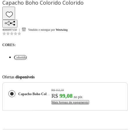
Capacho Boho Colorido Colorido
4000097150
Vendido e entregue por
Westwing
CORES
:
Colorido
Ofertas
disponíveis
R$ 112,59
Capacho Boho Colorido
R$
99,08
no pix
Mais formas de pagamento