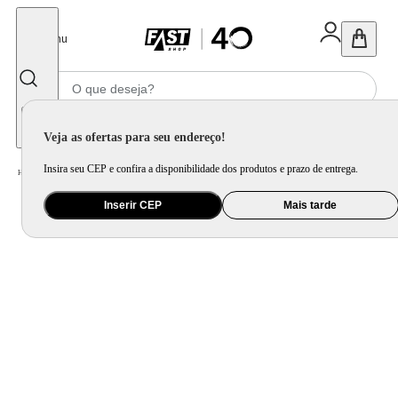
Fechar
Menu
Informe seu CEP
Veja as ofertas para seu endereço!
Insira seu CEP e confira a disponibilidade dos produtos e prazo de entrega.
Home
/
Móveis e Decoração
/
Decoração
/
Tapete, Carpete e Capacho
/
Capacho Boho Colorido
Inserir CEP
Mais tarde