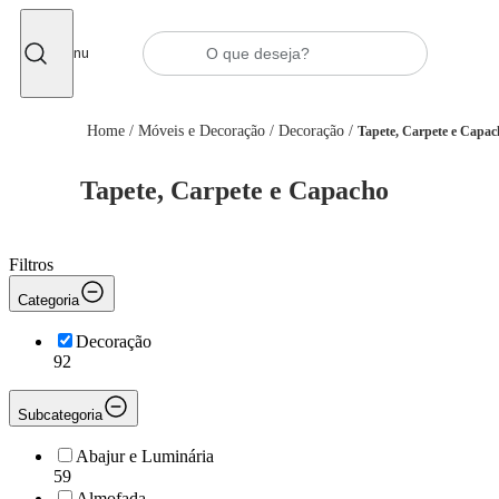
Fechar
Menu
Home
/
Móveis e Decoração
/
Decoração
/
Tapete, Carpete e Capac
Tapete, Carpete e Capacho
Filtros
Categoria
Decoração
92
Subcategoria
Abajur e Luminária
59
Almofada