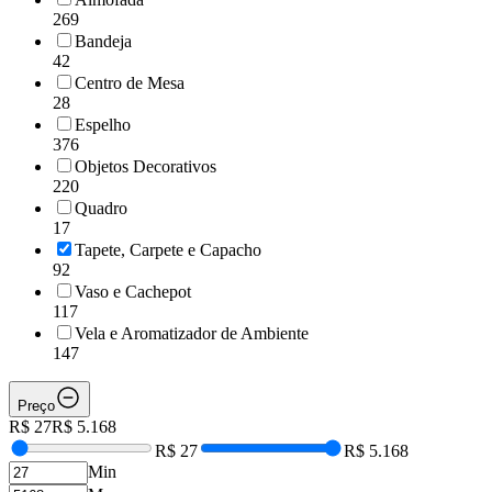
269
Bandeja
42
Centro de Mesa
28
Espelho
376
Objetos Decorativos
220
Quadro
17
Tapete, Carpete e Capacho
92
Vaso e Cachepot
117
Vela e Aromatizador de Ambiente
147
Preço
R$ 27
R$ 5.168
R$ 27
R$ 5.168
Min