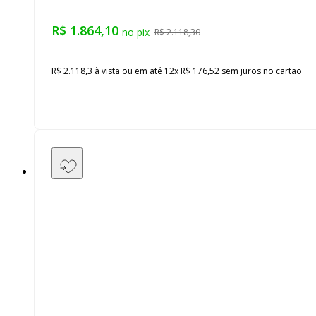
R$ 1.864,10
R$ 2.118,30
R$ 2.118,3
à vista ou em até
12
x
R$ 176,52
sem juros
no cartão