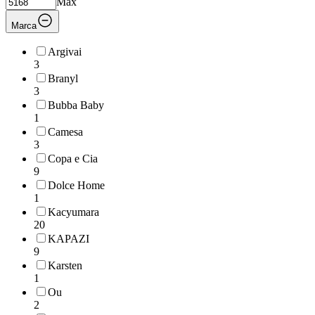
Max
Marca
Argivai
3
Branyl
3
Bubba Baby
1
Camesa
3
Copa e Cia
9
Dolce Home
1
Kacyumara
20
KAPAZI
9
Karsten
1
Ou
2