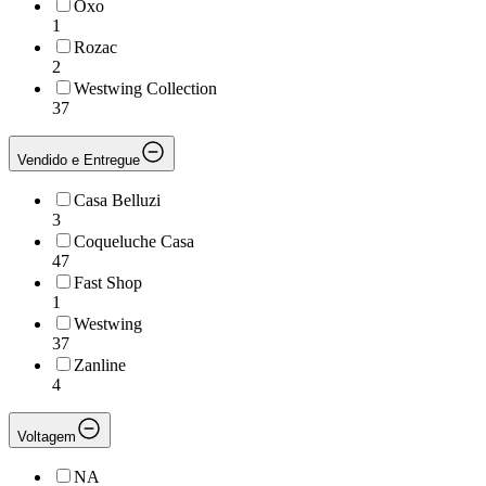
Oxo
1
Rozac
2
Westwing Collection
37
Vendido e Entregue
Casa Belluzi
3
Coqueluche Casa
47
Fast Shop
1
Westwing
37
Zanline
4
Voltagem
NA