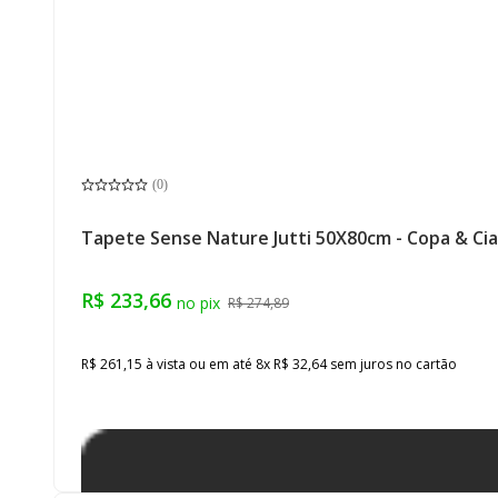
(
0
)
Tapete Sense Nature Jutti 50X80cm - Copa & Cia
R$ 233,66
R$ 274,89
R$ 261,15
à vista ou em até
8
x
R$ 32,64
sem juros
no cartão