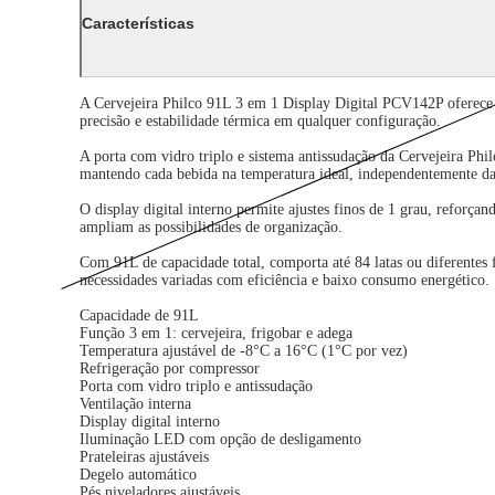
Características
A Cervejeira Philco 91L 3 em 1 Display Digital PCV142P oferece 
precisão e estabilidade térmica em qualquer configuração.
A porta com vidro triplo e sistema antissudação da Cervejeira Phil
mantendo cada bebida na temperatura ideal, independentemente da 
O display digital interno permite ajustes finos de 1 grau, reforça
ampliam as possibilidades de organização.
Com 91L de capacidade total, comporta até 84 latas ou diferentes
necessidades variadas com eficiência e baixo consumo energético.
Capacidade de 91L
Função 3 em 1: cervejeira, frigobar e adega
Temperatura ajustável de -8°C a 16°C (1°C por vez)
Refrigeração por compressor
Porta com vidro triplo e antissudação
Ventilação interna
Display digital interno
Iluminação LED com opção de desligamento
Prateleiras ajustáveis
Degelo automático
Pés niveladores ajustáveis.