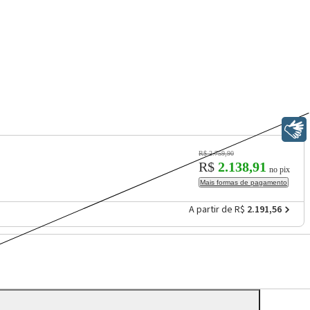
Libras
R$ 2.759,90
R$
2.138,91
no pix
Mais formas de pagamento
A partir de R$
2.191,56