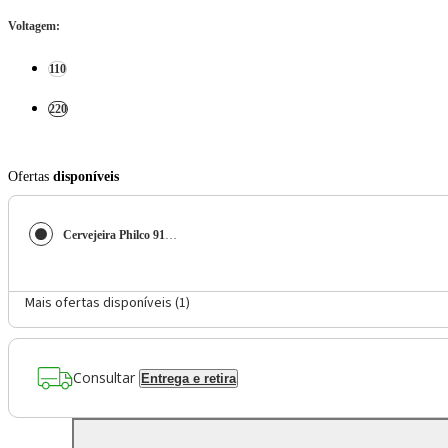
Voltagem
:
110
220
Ofertas
disponíveis
Cervejeira Philco 91L 3 em 1 Display Digital PCV142P
Mais ofertas disponíveis (
1
)
Consultar
Entrega e retira