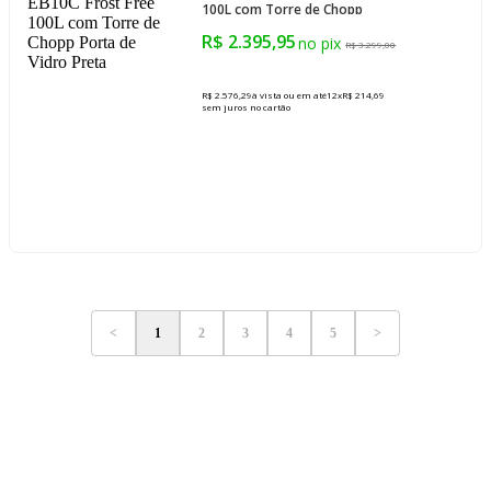
100L com Torre de Chopp
Porta de Vidro Preta
R$ 2.395,95
R$ 3.299,00
R$ 2.576,29
à vista ou em até
12
x
R$ 214,69
sem juros
no cartão
<
1
2
3
4
5
>