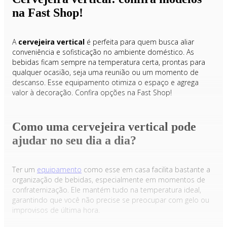
na Fast Shop!
A
cervejeira vertical
é perfeita para quem busca aliar
conveniência e sofisticação no ambiente doméstico. As
bebidas ficam sempre na temperatura certa, prontas para
qualquer ocasião, seja uma reunião ou um momento de
descanso. Esse equipamento otimiza o espaço e agrega
valor à decoração. Confira opções na Fast Shop!
Como uma cervejeira vertical pode
ajudar no seu dia a dia?
Ter um
equipamento
como esse em casa facilita bastante a
organização de bebidas, especialmente em momentos de
confraternização. Ele mantém tudo na temperatura ideal,
garantindo que você não precise se preocupar com gelo ou
improvisos de última hora.