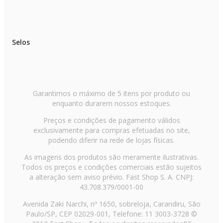
O design da
cervejeira vertical com porta de vidro
traz
um toque de elegância e funcionalidade. Ele permite
visualizar o interior sem precisar abrir o equipamento, o que
Selos
ajuda a manter a temperatura interna.
Escolha a cervejeira vertical ideal
Garantimos o máximo de 5 itens por produto ou
para você
enquanto durarem nossos estoques.
Preços e condições de pagamento válidos
Na hora de decidir, é importante avaliar quantas bebidas
exclusivamente para compras efetuadas no site,
você pretende armazenar e o espaço disponível em casa.
podendo diferir na rede de lojas físicas.
Modelos maiores comportam um volume maior, ideais para
quem faz eventos frequentes, enquanto os menores são
As imagens dos produtos são meramente ilustrativas.
perfeitos para uso individual ou em locais compactos.
Todos os preços e condições comerciais estão sujeitos
a alteração sem aviso prévio. Fast Shop S. A. CNPJ:
43.708.379/0001-00
Observar o sistema de resfriamento faz diferença na
experiência de uso. Alguns modelos contam com tecnologia
Avenida Zaki Narchi, nº 1650, sobreloja, Carandiru, São
que evita a formação de gelo, enquanto outros têm sistemas
Paulo/SP, CEP 02029-001, Telefone: 11 3003-3728 ©