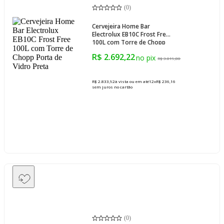
(
0
)
Cervejeira Home Bar
Electrolux EB10C Frost Free
100L com Torre de Chopp
Porta de Vidro Preta
R$ 2.692,22
R$ 3.019,80
R$ 2.833,92
à vista ou em até
12
x
R$ 236,16
sem juros
no cartão
(
0
)