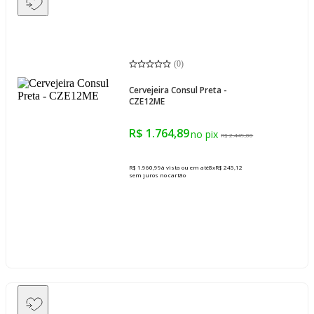
(
0
)
Cervejeira Consul Preta -
CZE12ME
R$ 1.764,89
R$ 2.449,00
R$ 1.960,99
à vista ou em até
8
x
R$ 245,12
sem juros
no cartão