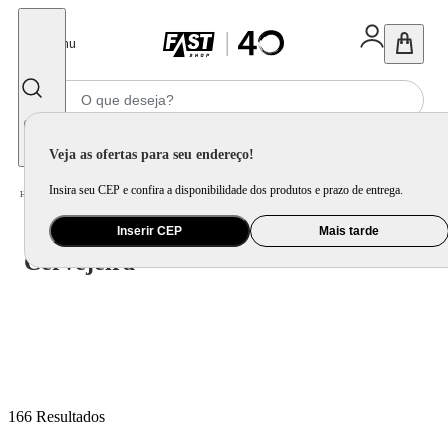
Fechar
Menu
Informe seu CEP
Veja as ofertas para seu endereço!
Insira seu CEP e confira a disponibilidade dos produtos e prazo de entrega.
Cervejeira
Home
/
Eletrodomésticos
/
Cervejeira e Frigobar
/
Inserir CEP
Mais tarde
Cervejeira
166
Resultados