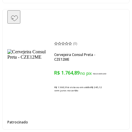
(
0
)
Cervejeira Consul Preta -
CZE12ME
R$ 1.764,89
R$ 2.449,00
R$ 1.960,99
à vista ou em até
8
x
R$ 245,12
sem juros
no cartão
Patrocinado