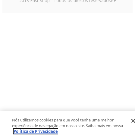
tradicionais. Cada um tem suas particularidades, mas é
2013 Fast Shop - Todos os direitos reservados
RF
essencial escolher aquele que combine com a rotina e a
facilidade de manutenção.
O gasto energético é um fator que não pode ser ignorado.
Verificar a eficiência do aparelho, bem como se ele opera em
110V ou 220V, ajuda a evitar surpresas na conta de luz.
Compre cervejeira vertical na Fast
Shop!
Chegou o momento de transformar a casa com um
equipamento que une praticidade e estilo. Na
Fast Shop
,
você encontra uma seleção de modelos de cervejeira vertical
com condições que facilitam sua compra. Explore agora
mesmo o catálogo e escolha a opção que mais combina
com você!
Nós utilizamos cookies para que você tenha uma melhor
experiência de navegação em nosso site. Saiba mais em nossa
Política de Privacidade