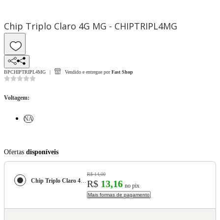
Chip Triplo Claro 4G MG - CHIPTRIPL4MG
BPCHIPTRIPL4MG
Vendido e entregue por
Fast Shop
Voltagem
:
NA
Ofertas
disponíveis
R$ 14,00
Chip Triplo Claro 4G MG - CHIPTRIPL4MG
R$
13,16
no pix
Mais formas de pagamento