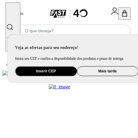
Fechar
Menu
Informe seu CEP
Veja as ofertas para seu endereço!
Insira seu CEP e confira a disponibilidade dos produtos e prazo de entrega.
Home
/
Celular Tablet e Smartwatch
/
Acessório para Celular e Tablet
Inserir CEP
Mais tarde