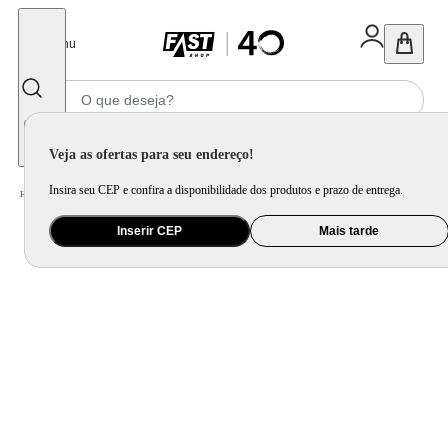
Fechar
Menu
Informe seu CEP
Veja as ofertas para seu endereço!
Insira seu CEP e confira a disponibilidade dos produtos e prazo de entrega.
Home
/
Celular Tablet e Smartwatch
/
Acessório para Celular e Tablet
Inserir CEP
Mais tarde