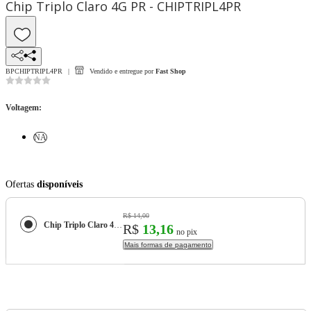
Chip Triplo Claro 4G PR - CHIPTRIPL4PR
BPCHIPTRIPL4PR
Vendido e entregue por
Fast Shop
Voltagem
:
NA
Ofertas
disponíveis
R$ 14,00
Chip Triplo Claro 4G PR - CHIPTRIPL4PR
R$
13,16
no pix
Mais formas de pagamento