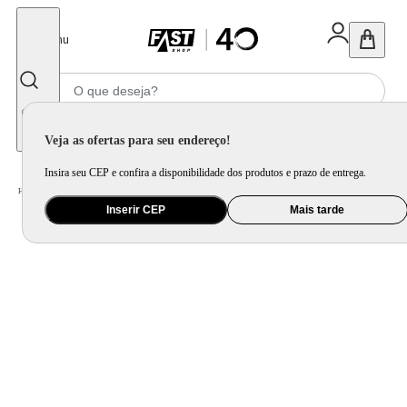
Fechar
Menu
Informe seu CEP
Veja as ofertas para seu endereço!
Insira seu CEP e confira a disponibilidade dos produtos e prazo de entrega.
Home
/
Eletroportátil
/
Preparo de Alimento
/
Grill e Churrasqueira Elétrica
Inserir CEP
Mais tarde