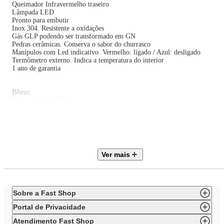
Queimador Infravermelho traseiro
Lâmpada LED
Pronto para embutir
Inox 304. Resistente a oxidações
Gás GLP podendo ser transformado em GN
Pedras cerâmicas. Conserva o sabor do churrasco
Manípulos com Led indicativo. Vermelho: ligado / Azul: desligado
Termômetro externo. Indica a temperatura do interior
1 ano de garantia
Bônus:
Pedra de pizza 35cm
Capa
Especificações Técnicas:
EAN 7899190682024
Voltagem 220V
Ver mais
Potência 14,0 Kw
Cocção Gás
Queimadores 3 + 1 Back Infrared
Potência do queimador 3,5 Kw
Acendimento Piezoelétrico
Sobre a Fast Shop
Acabamento de Grade Aço inox 304
Acabamento do Queimador aço inox fundido
Portal de Privacidade
Diâmetro da grade 8mm
Dimensões embalagem 730 x 730 x 575 mm
Atendimento Fast Shop