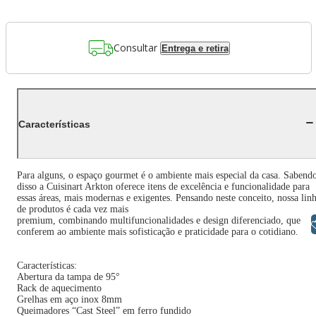
Consultar
Entrega e retira
Características
Para alguns, o espaço gourmet é o ambiente mais especial da casa. Sabend
disso a Cuisinart Arkton oferece itens de excelência e funcionalidade para
essas áreas, mais modernas e exigentes. Pensando neste conceito, nossa lin
de produtos é cada vez mais
premium, combinando multifuncionalidades e design diferenciado, que
Libras
conferem ao ambiente mais sofisticação e praticidade para o cotidiano.
Características:
Abertura da tampa de 95°
Rack de aquecimento
Grelhas em aço inox 8mm
Queimadores “Cast Steel” em ferro fundido