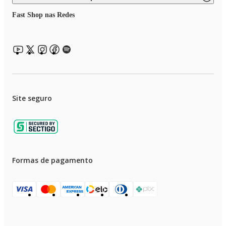
Dimensão do Produto 650 x 550 x 468 mm
Peso com Embalagem 45Kg
Fast Shop nas Redes
Peso sem Embalagem 39Kg
Site seguro
Formas de pagamento