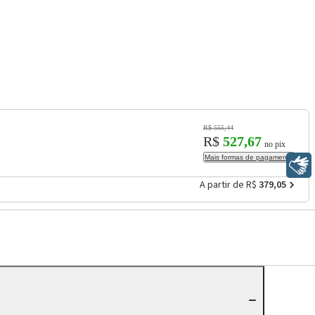
R$ 555,44
R$
527,67
no pix
Mais formas de pagamento
Libras
A partir de R$
379,05