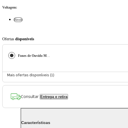
Voltagem
:
Bivolt
Ofertas
disponíveis
Fones de Ouvido Moto Buds Bass Bluetooth Cancelamento de Ruído 43h Bateria Preto
Mais ofertas disponíveis (
1
)
Consultar
Entrega e retira
Características