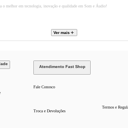
asa o melhor em tecnologia, inovação e qualidade em Som e Áudio!
Ver mais
elamento de ruído ativo
dade
Atendimento Fast Shop
Fale Conosco
e
Termos e Regul
Troca e Devoluções