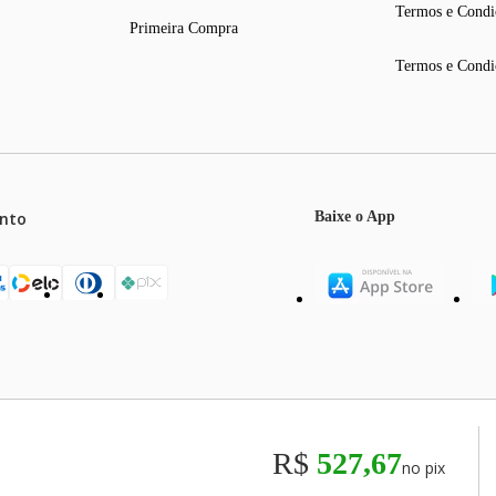
Termos e Condi
Primeira Compra
Termos e Condi
 são fornecidas junto com o produto
nto
Baixe o App
mos o máximo de 5 itens por produto ou enquanto durarem nossos e
o válidos exclusivamente para compras efetuadas no site, podendo di
R$
527,67
no pix
odos os preços e condições comerciais estão sujeitos a alteração se