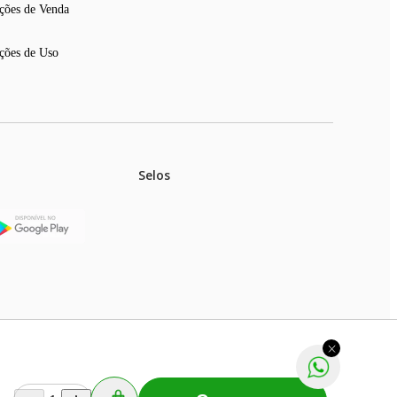
ções de Venda
ções de Uso
Selos
stoques.
ferir na rede de lojas físicas.
m aviso prévio. Fast Shop S. A. CNPJ: 43.708.379/0001-