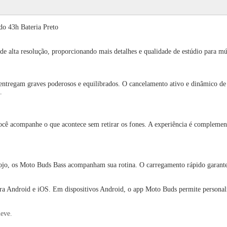
o 43h Bateria Preto
alta resolução, proporcionando mais detalhes e qualidade de estúdio para mús
regam graves poderosos e equilibrados. O cancelamento ativo e dinâmico de ru
.
ocê acompanhe o que acontece sem retirar os fones. A experiência é complement
tojo, os Moto Buds Bass acompanham sua rotina. O carregamento rápido garante
ra Android e iOS. Em dispositivos Android, o app Moto Buds permite personali
leve.