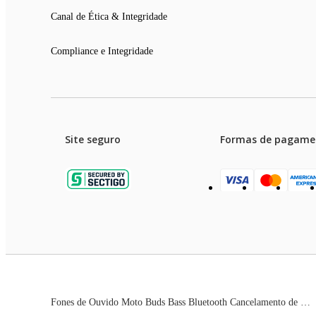
01 Manual do usuário
03 Pares de almofadas auriculares
Canal de Ética & Integridade
01 Cabo de carregamento USB-A / USB-C
Compliance e Integridade
Entrega do Produto
Todas as instruções, manuais e peças necessárias para a montagem
Site seguro
Formas de pagame
Garanti
Preços e condições de pagament
Fones de Ouvido Moto Buds Bass Bluetooth Cancelamento de Ruído 43h Bateria Preto
As imagens dos produtos são meramente ilustrativas. T