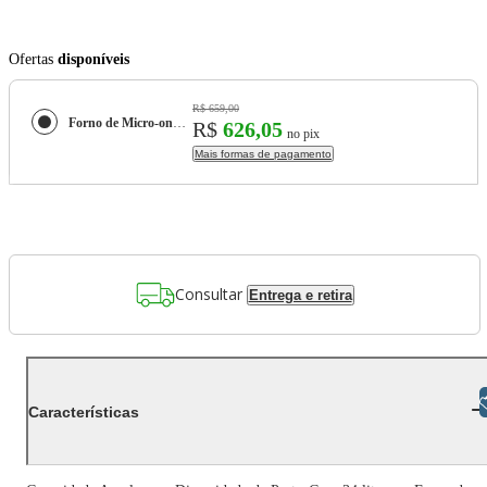
Ofertas
disponíveis
R$ 659,00
Forno de Micro-ondas Mondial Line MO-02-34-E com Função Manter Aquecido Cinza Espelhado - 34L
R$
626,05
no pix
Mais formas de pagamento
Consultar
Entrega e retira
Libras
Características