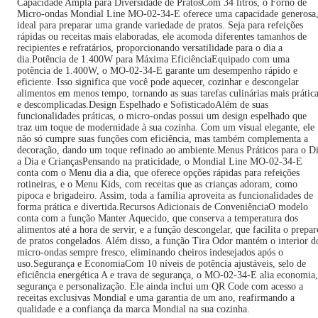
Capacidade Ampla para Diversidade de PratosCom 34 litros, o Forno de
Micro-ondas Mondial Line MO-02-34-E oferece uma capacidade generosa
ideal para preparar uma grande variedade de pratos. Seja para refeições
rápidas ou receitas mais elaboradas, ele acomoda diferentes tamanhos de
recipientes e refratários, proporcionando versatilidade para o dia a
dia.Potência de 1.400W para Máxima EficiênciaEquipado com uma
potência de 1.400W, o MO-02-34-E garante um desempenho rápido e
eficiente. Isso significa que você pode aquecer, cozinhar e descongelar
alimentos em menos tempo, tornando as suas tarefas culinárias mais prátic
e descomplicadas.Design Espelhado e SofisticadoAlém de suas
funcionalidades práticas, o micro-ondas possui um design espelhado que
traz um toque de modernidade à sua cozinha. Com um visual elegante, ele
não só cumpre suas funções com eficiência, mas também complementa a
decoração, dando um toque refinado ao ambiente.Menus Práticos para o D
a Dia e CriançasPensando na praticidade, o Mondial Line MO-02-34-E
conta com o Menu dia a dia, que oferece opções rápidas para refeições
rotineiras, e o Menu Kids, com receitas que as crianças adoram, como
pipoca e brigadeiro. Assim, toda a família aproveita as funcionalidades de
forma prática e divertida.Recursos Adicionais de ConveniênciaO modelo
conta com a função Manter Aquecido, que conserva a temperatura dos
alimentos até a hora de servir, e a função descongelar, que facilita o prepar
de pratos congelados. Além disso, a função Tira Odor mantém o interior d
micro-ondas sempre fresco, eliminando cheiros indesejados após o
uso.Segurança e EconomiaCom 10 níveis de potência ajustáveis, selo de
eficiência energética A e trava de segurança, o MO-02-34-E alia economia,
segurança e personalização. Ele ainda inclui um QR Code com acesso a
receitas exclusivas Mondial e uma garantia de um ano, reafirmando a
qualidade e a confiança da marca Mondial na sua cozinha.