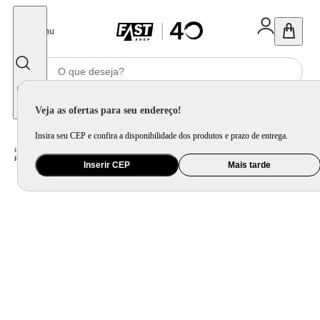
Fechar
Menu
Informe seu CEP
Veja as ofertas para seu endereço!
Insira seu CEP e confira a disponibilidade dos produtos e prazo de entrega.
Home
/
Eletrodomésticos
/
Micro-ondas
/
Forno de Micro-ondas Mondial Line MO-02-34-E com Função Manter Aquecido Cinza Espelhado - 34L
Inserir CEP
Mais tarde