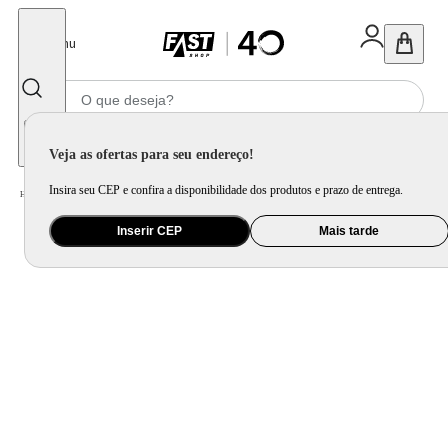
Fechar
Menu
Informe seu CEP
Veja as ofertas para seu endereço!
Insira seu CEP e confira a disponibilidade dos produtos e prazo de entrega.
Home
/
Eletrodomésticos
/
Geladeira e Freezer
Inserir CEP
Mais tarde