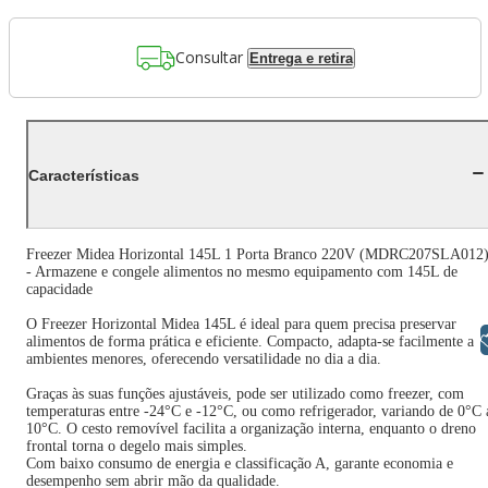
Consultar
Entrega e retira
Características
Freezer Midea Horizontal 145L 1 Porta Branco 220V (MDRC207SLA012
- Armazene e congele alimentos no mesmo equipamento com 145L de
capacidade
O Freezer Horizontal Midea 145L é ideal para quem precisa preservar
Libras
alimentos de forma prática e eficiente. Compacto, adapta-se facilmente a
ambientes menores, oferecendo versatilidade no dia a dia.
Graças às suas funções ajustáveis, pode ser utilizado como freezer, com
temperaturas entre -24°C e -12°C, ou como refrigerador, variando de 0°C 
10°C. O cesto removível facilita a organização interna, enquanto o dreno
frontal torna o degelo mais simples.
Com baixo consumo de energia e classificação A, garante economia e
desempenho sem abrir mão da qualidade.