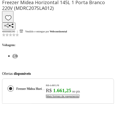
Freezer Midea Horizontal 145L 1 Porta Branco
220V (MDRC207SLA012)
4000088390
Vendido e entregue por
Webcontinental
Voltagem
:
220
Ofertas
disponíveis
R$ 1.887,78
Freezer Midea Horizontal 145L 1 Porta Branco 220V (MDRC207SLA012)
R$
1.661,25
no pix
Mais formas de pagamento