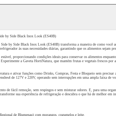
 Side by Side Black Inox Look (ES40B)
t Side by Side Black Inox Look (ES40B) transforma a maneira de como você arm
 refrigerador às suas necessidades diárias, garantindo que os alimentos sejam p
estável, proporcionando condições ideais para conservar os alimentos enquanto
. Experimente a Gaveta HortiNatura, que mantém frutas e vegetais frescos por 
ratura e ativar funções como Drinks, Compras, Festa e Bloqueio sem precisar ab
m tensões4 de 127V e 220V, operando sem interrupções em uma ampla faixa de v
o de fácil remoção, sem respingos e sem misturar odores. E, para uma organi
Transforme sua experiência de refrigeração e descubra o que há de melhor em in
 Regional de Blumenau) com morangos, cogumelos e leite.