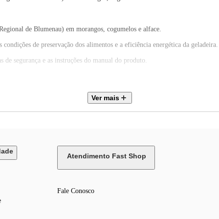
e Regional de Blumenau) em morangos, cogumelos e alface.
s condições de preservação dos alimentos e a eficiência energética da geladeira.
as de segurança e as instruções do manual do produto.
Ver mais
dade
Atendimento Fast Shop
Fale Conosco
e