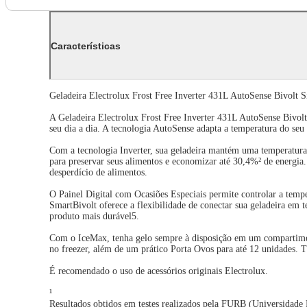
Características
Geladeira Electrolux Frost Free Inverter 431L AutoSense Bivolt
A Geladeira Electrolux Frost Free Inverter 431L AutoSense Bivol
seu dia a dia. A tecnologia AutoSense adapta a temperatura do seu
Com a tecnologia Inverter, sua geladeira mantém uma temperatura 
para preservar seus alimentos e economizar até 30,4%² de energia
desperdício de alimentos.
O Painel Digital com Ocasiões Especiais permite controlar a tempe
SmartBivolt oferece a flexibilidade de conectar sua geladeira e
produto mais durável5.
Com o IceMax, tenha gelo sempre à disposição em um compartiment
no freezer, além de um prático Porta Ovos para até 12 unidades. 
É recomendado o uso de acessórios originais Electrolux.
¹
Resultados obtidos em testes realizados pela FURB (Universidade