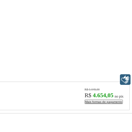
Libras
R$ 5.049,00
R$
4.654,05
no pix
Mais formas de pagamento