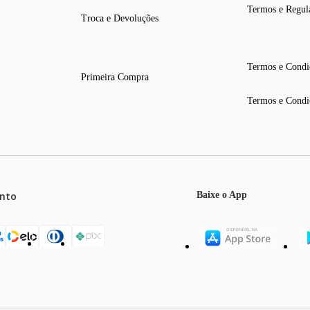
Termos e Regul
Troca e Devoluções
Termos e Condi
Primeira Compra
Termos e Condi
co transparente
teleiras e 2 gavetas | Porta: 3 prateleiras
nto
Baixe o App
ras e 2 gavetas | Porta: 3 prateleiras