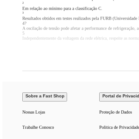
²
Em relação ao mínimo para a classificação C.
³
Resultados obtidos em testes realizados pela FURB (Universidad
4?
A oscilação de tensão pode afetar a performance de refrigeração, a
5
Independentemente da voltagem da rede elétrica, respeite as norm
Especificações Técnicas:
Marca: Electrolux
Modelo: ES40B
Capacidade líquida total: 431 L
Capacidade líquida do refrigerador: 267 L
Capacidade líquida do freezer: 164 L
Tipo de degelo: Frost Free
Tipo de compressor: Inverter
Tecnologia inverter: Sim
Sobre a Fast Shop
Portal de Privaci
AutoSense: Sim
EcoPlus: Sim
Painel digital: Sim
Nossas Lojas
Proteção de Dados
Modo festa: Sim
Modo férias: Não
Função turbo: Não
Trabalhe Conosco
Politica de Privacidad
Função turbo freezer: Não
Função turbo refrigerador: Não
Compartimento FlexiSpace: Não