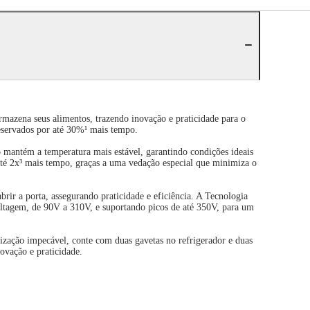
azena seus alimentos, trazendo inovação e praticidade para o
reservados por até 30%¹ mais tempo.
 mantém a temperatura mais estável, garantindo condições ideais
até 2x³ mais tempo, graças a uma vedação especial que minimiza o
rir a porta, assegurando praticidade e eficiência. A Tecnologia
oltagem, de 90V a 310V, e suportando picos de até 350V, para um
zação impecável, conte com duas gavetas no refrigerador e duas
ovação e praticidade.