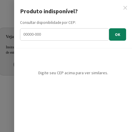
×
Produto indisponível?
Informe seu CEP
Consultar disponibilidade por CEP:
OK
Veja as ofertas para seu endereço!
Insira seu CEP e confira a disponibilidade dos produtos e prazo
de entrega.
Inserir CEP
Mais tarde
Digite seu CEP acima para ver similares.