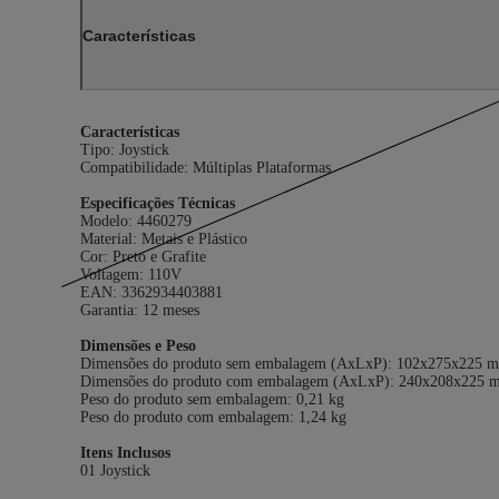
Características
Características
Tipo: Joystick
Compatibilidade: Múltiplas Plataformas
Especificações Técnicas
Modelo: 4460279
Material: Metais e Plástico
Cor: Preto e Grafite
Voltagem: 110V
EAN: 3362934403881
Garantia: 12 meses
Dimensões e Peso
Dimensões do produto sem embalagem (AxLxP): 102x275x225 
Dimensões do produto com embalagem (AxLxP): 240x208x225 
Peso do produto sem embalagem: 0,21 kg
Peso do produto com embalagem: 1,24 kg
Itens Inclusos
01 Joystick