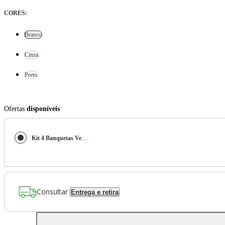
CORES
:
Branco
Cinza
Preto
Ofertas
disponíveis
Kit 4 Banquetas Venice
Consultar
Entrega e retira