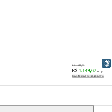
Libras
R$ 1.955,23
R$
1.149,67
no pix
Mais formas de pagamento