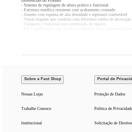
Diferenciais do Produto
- Sistema de regulagem de altura prático e funcional
- Estrutura metálica resistente com acabamento cromado
- Assento com espuma de alta densidade e espessura confortável
- Visual elegante que combina com diferentes estilos de decoração
- Compacta e funcional para otimização de espaços
- Fácil combinação com cozinhas modernas, áreas gourmet e bares
Aplicações e Ambientes Indicados
- Cozinha americana
- Área gourmet
- Bancada de bar
- Espaço gourmet
- Restaurantes
- Cafeterias
- Bistrôs
Sobre a Fast Shop
Portal de Privaci
- Salão de festas
- Ambientes comerciais modernos
Nossas Lojas
Proteção de Dados
Especificações Técnicas
Trabalhe Conosco
Politica de Privacidad
Marca: Cadeiras Inc
Modelo: Banqueta Venice
Estrutura: Aço cromado
Revestimento do assento: Couro PU
Institucional
Solicitação de Direitos
Sistema: Regulagem de altura