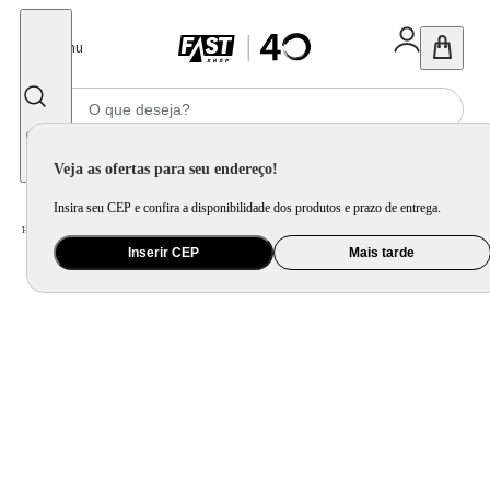
Fechar
Menu
Informe seu CEP
Veja as ofertas para seu endereço!
Insira seu CEP e confira a disponibilidade dos produtos e prazo de entrega.
Home
/
Eletroportátil
/
Máquina de Café e Preparação de Bebida
/
Cafeteira Elétrica
Inserir CEP
Mais tarde