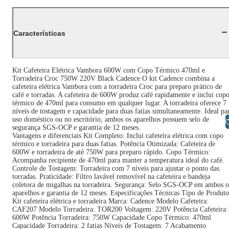
Características
Kit Cafeteira Elétrica Vambora 600W com Copo Térmico 470ml e
Torradeira Croc 750W 220V Black Cadence O kit Cadence combina a
cafeteira elétrica Vambora com a torradeira Croc para preparo prático de
café e torradas. A cafeteira de 600W produz café rapidamente e inclui cop
térmico de 470ml para consumo em qualquer lugar. A torradeira oferece 7
níveis de tostagem e capacidade para duas fatias simultaneamente. Ideal pa
uso doméstico ou no escritório, ambos os aparelhos possuem selo de
Libras
segurança SGS-OCP e garantia de 12 meses.
Vantagens e diferenciais Kit Completo: Inclui cafeteira elétrica com copo
térmico e torradeira para duas fatias. Potência Otimizada: Cafeteira de
600W e torradeira de até 750W para preparo rápido. Copo Térmico:
Acompanha recipiente de 470ml para manter a temperatura ideal do café.
Controle de Tostagem: Torradeira com 7 níveis para ajustar o ponto das
torradas. Praticidade: Filtro lavável removível na cafeteira e bandeja
coletora de migalhas na torradeira. Segurança: Selo SGS-OCP em ambos o
aparelhos e garantia de 12 meses. Especificações Técnicas Tipo de Produto
Kit cafeteira elétrica e torradeira Marca: Cadence Modelo Cafeteira:
CAF207 Modelo Torradeira: TOR200 Voltagem: 220V Potência Cafeteira:
600W Potência Torradeira: 750W Capacidade Copo Térmico: 470ml
Capacidade Torradeira: 2 fatias Níveis de Tostagem: 7 Acabamento