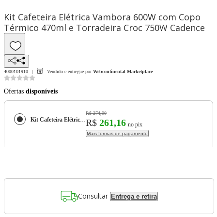
Kit Cafeteira Elétrica Vambora 600W com Copo
Térmico 470ml e Torradeira Croc 750W Cadence
4000101910
Vendido e entregue por
Webcontinental Marketplace
Ofertas
disponíveis
R$ 274,90
Kit Cafeteira Elétrica Vambora 600W com Copo Térmico 470ml e Torradeira Croc 750W Cadence
R$
261,16
no pix
Mais formas de pagamento
Consultar
Entrega e retira