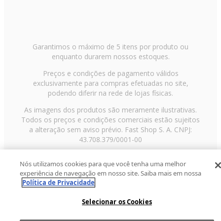
Garantimos o máximo de 5 itens por produto ou
enquanto durarem nossos estoques.
Preços e condições de pagamento válidos
exclusivamente para compras efetuadas no site,
podendo diferir na rede de lojas físicas.
As imagens dos produtos são meramente ilustrativas.
Todos os preços e condições comerciais estão sujeitos
a alteração sem aviso prévio. Fast Shop S. A. CNPJ:
43.708.379/0001-00
Avenida Zaki Narchi, nº 1650, sobreloja, Carandiru, São
Nós utilizamos cookies para que você tenha uma melhor
Paulo/SP, CEP 02029-001, Telefone: 11 3003-3728 ©
experiência de navegação em nosso site. Saiba mais em nossa
2013 Fast Shop - Todos os direitos reservados
RF
Política de Privacidade
Selecionar os Cookies