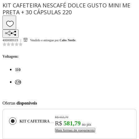
KIT CAFETEIRA NESCAFÉ DOLCE GUSTO MINI ME
PRETA + 30 CÁPSULAS 220
4000089519
Vendido e entregue por
Cafes Nestle
Voltagem
:
110
220
Ofertas
disponíveis
R$ 653,70
KIT CAFETEIRA NESCAFÉ DOLCE GUSTO MINI ME PRETA + 30 CÁPSULAS
R$
581,79
no pix
Mais formas de pagamento