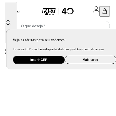
Fechar
Menu
Informe seu CEP
Veja as ofertas para seu endereço!
Insira seu CEP e confira a disponibilidade dos produtos e prazo de entrega.
Home
/
Eletroportátil
/
Máquina de Café e Preparação de Bebida
/
Cafeteira Elétrica
/
KIT CAFETEIRA NESCAFÉ DOLCE GUSTO MINI ME PRETA + 30 CÁPSULAS
Inserir CEP
Mais tarde