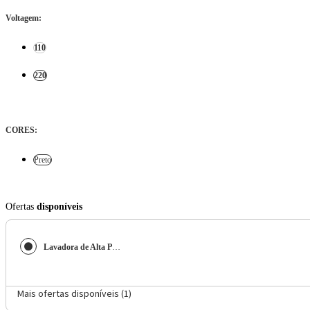
Voltagem
:
110
220
CORES
:
Preto
Ofertas
disponíveis
Lavadora de Alta Pressão Jacto J5000 Black Edition 1300W - Preta
Mais ofertas disponíveis (
1
)