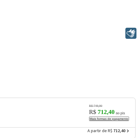
Libras
R$ 749,90
R$
712,40
no pix
Mais formas de pagamento
A partir de R$
712,40