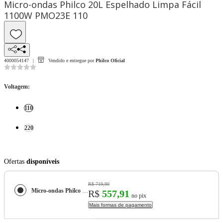
Micro-ondas Philco 20L Espelhado Limpa Fácil
1100W PMO23E 110
4000054147
Vendido e entregue por
Philco Oficial
Voltagem
:
110
220
Ofertas
disponíveis
R$ 719,90
Micro-ondas Philco 20L Espelhado Limpa Fácil 1100W PMO23E
R$
557,91
no pix
Mais formas de pagamento