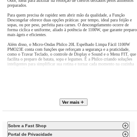
Odor, ideal para auxiliar na remoção de cheiros deixados pelos alimentos
preparados.
Para quem precisa de rapidez sem abrir mão da qualidade, a Função
Descongelar oferece duas opções práticas: por tempo, ideal para feijão e
sopas, ou por peso, perfeita para carnes. O descongelamento ocorre de
forma cíclica e uniforme, aliado à potência de 1100W, que garante preparo
mais ágeis e eficientes.
Além disso, o Micro-Ondas Philco 20L Espelhado Limpa Fácil 1100W
PMO23E conta com funções que reforçam a segurança e a praticidade,
como o Travar Teclado, o controle de Display e Sound e o Menu FIT, que
facilita o preparo de batata, sopa e legumes. É a Philco criando soluções
inteligentes para simplificar sua rotina e tornar cada momento na cozinha
ainda melhor.
• Capacidade 20L
• Prato com diâmetro de 250mm
• Teclas fáceis: FIT e Manter Aquecido
• Opções Descongelar Rápido ou Descongelar por Peso
• Função Potência
Ver mais
• Função Relógio
• Função Display / Sound
• Função Tira odor
• 1100W de potência
• Classe "A" em eficiência energética.
Sobre a Fast Shop
Portal de Privacidade