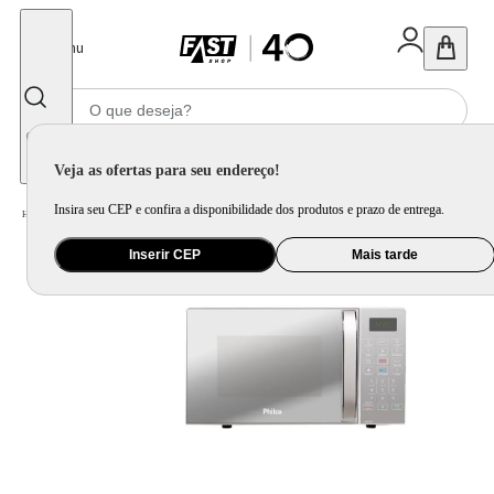
Fechar
Menu
Informe seu CEP
Veja as ofertas para seu endereço!
Insira seu CEP e confira a disponibilidade dos produtos e prazo de entrega.
Home
/
Eletrodomésticos
/
Micro-ondas
/
Micro-ondas Philco 20L Espelhado Limpa Fácil 1100W PMO23E
Inserir CEP
Mais tarde