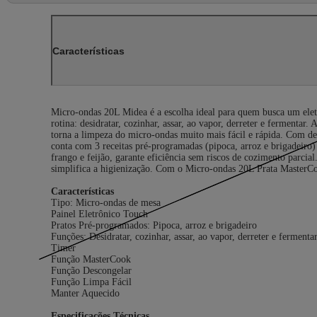
Características
Micro-ondas 20L Midea é a escolha ideal para quem busca um elet
rotina: desidratar, cozinhar, assar, ao vapor, derreter e fermenta
torna a limpeza do micro-ondas muito mais fácil e rápida. Com d
conta com 3 receitas pré-programadas (pipoca, arroz e brigadeiro)
frango e feijão, garante eficiência sem riscos de cozimento parcia
simplifica a higienização. Com o Micro-ondas 20L Prata MasterCo
Características
Tipo: Micro-ondas de mesa
Painel Eletrônico Touch
Pratos Pré-programados: Pipoca, arroz e brigadeiro
Funções: Desidratar, cozinhar, assar, ao vapor, derreter e fermenta
Timer
Função MasterCook
Função Descongelar
Função Limpa Fácil
Manter Aquecido
Especificações Técnicas