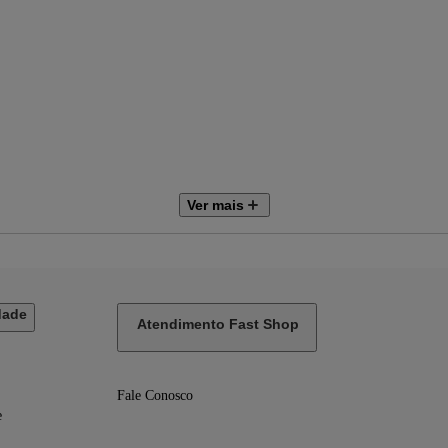
Ver mais
mm
mm
dade
Atendimento Fast Shop
Fale Conosco
e