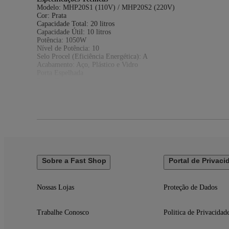
Modelo: MHP20S1 (110V) / MHP20S2 (220V)
Cor: Prata
Capacidade Total: 20 litros
Capacidade Útil: 10 litros
Potência: 1050W
Nível de Potência: 10
Selo Procel (Eficiência Energética): A
Acabamento: Aço, Plástico e Vidro
Porta Espelhada
Prato Giratório
Luz Interna
Relógio
Voltagem: 110V / 220V (não é bivolt)
EAN: 7898945167826 (110V) / 7898945167840 (220V)
Garantia: 12 meses
Dimensões e Peso
Dimensões do produto sem embalagem (AxLxP): 258x439x338 
Dimensões do produto com embalagem (AxLxP): 285x475x385 
Sobre a Fast Shop
Portal de Privaci
Peso do produto sem embalagem: 10,4 Kg
Peso do produto com embalagem: 10,8 Kg
Itens Inclusos
Nossas Lojas
Proteção de Dados
01 Micro-ondas
Manual de Instruções
Trabalhe Conosco
Politica de Privacidad