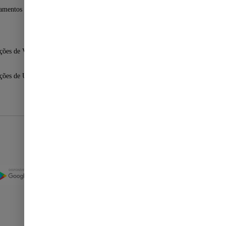
amentos Fast Shop
ções de Venda
ções de Uso
Selos