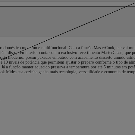
rodoméstico moderno e multifuncional. Com a função MasterCook, ele vai muito
r. Além disso, seu interior conta com o exclusivo revestimento MasterClean, que
esign moderno, possui puxador embutido com acabamento discreto unindo estilo
 e 10 níveis de potência que permitem ajustar o preparo conforme o tipo de al
l. Já a função manter aquecido preserva a temperatura por até 5 minutos em potên
ok Midea sua cozinha ganha mais tecnologia, versatilidade e economia de tem
r