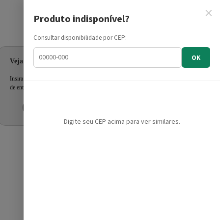
×
Produto indisponível?
Informe seu CEP
Consultar disponibilidade por CEP:
OK
Veja as ofertas para seu endereço!
Insira seu CEP e confira a disponibilidade dos produtos e prazo
de entrega.
Inserir CEP
Mais tarde
Digite seu CEP acima para ver similares.