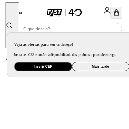
Fechar
Menu
Informe seu CEP
Veja as ofertas para seu endereço!
Insira seu CEP e confira a disponibilidade dos produtos e prazo de entrega.
Home
/
Saúde e Beleza
/
Cuidado Pessoal
/
Modelador de Cachos
/
Modelador De Cachos By Juliette Mondial Verde Oliva Bivolt
Inserir CEP
Mais tarde