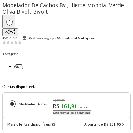
Modelador De Cachos By Juliette Mondial Verde
Oliva Bivolt Bivolt
4000101080
Vendido e entregue por
Webcontinental Marketplace
Voltagem
:
Bivolt
Ofertas
disponíveis
R$ 179,90
Modelador De Cachos By Juliette Mondial Verde Oliva Bivolt
R$
161,91
no pix
Mais formas de pagamento
Mais ofertas disponíveis (
3
)
A partir de R$
151,05