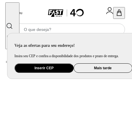
Fechar
Menu
Informe seu CEP
Veja as ofertas para seu endereço!
Insira seu CEP e confira a disponibilidade dos produtos e prazo de entrega.
Home
/
Informática e Games
/
Notebook
Inserir CEP
Mais tarde