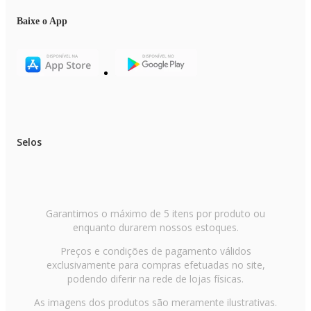
Integrated Intel UHD Graphics
Baixe o App
RESOLUÇÃO DA TELA
14" WUXGA (1920 x 1200), IPS, antirreflexo, 45% NTSC, 300 nits, 60H
FORMATO DA TELA
16:9 widescreen
POLEGADAS DA TELA
14"
TELA TÁTIL
Selos
Não
PLACA DE SOM
Alto-falantes, 2W x2, Dolby Audio™
MICROFONE
2 microfones, Array (Direcional)
Garantimos o máximo de 5 itens por produto ou
enquanto durarem nossos estoques.
CÂMERA
FHD 1080p com Obturador de Privacidade
Preços e condições de pagamento válidos
exclusivamente para compras efetuadas no site,
PLACA DE REDE
Wi-Fi 6E, 802.11ax 2x2
podendo diferir na rede de lojas físicas.
BLUETOOTH
As imagens dos produtos são meramente ilustrativas.
Bluetooth 5.3