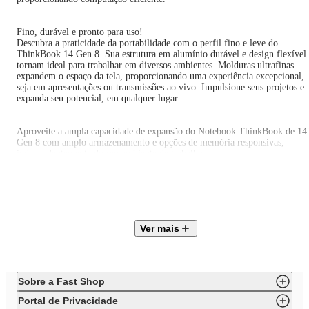
Fino, durável e pronto para uso!
Descubra a praticidade da portabilidade com o perfil fino e leve do
ThinkBook 14 Gen 8. Sua estrutura em alumínio durável e design flexível
tornam ideal para trabalhar em diversos ambientes. Molduras ultrafinas
expandem o espaço da tela, proporcionando uma experiência excepcional,
seja em apresentações ou transmissões ao vivo. Impulsione seus projetos e
expanda seu potencial, em qualquer lugar.
Aproveite a ampla capacidade de expansão do Notebook ThinkBook de 14
Gen 8 com amplo armazenamento e opções de memória responsivas,
independentemente do seu ambiente de trabalho.
Uma variedade de portas permite transferências de arquivos e
compartilhamento de tela sem interrupções. Além disso, a conectividade
perfeita e os recursos de cancelamento de ruído permitem colaboração
online consistente, mantendo o ruído ambiente sob controle.
Ver mais
ESPECIFICAÇÕES TÉCNICAS
MARCA
Sobre a Fast Shop
Lenovo
Portal de Privacidade
REFERÊNCIA DO MODELO