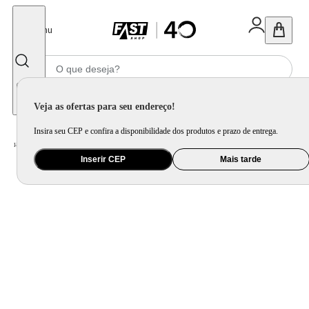
Fechar
Menu
Informe seu CEP
Veja as ofertas para seu endereço!
Insira seu CEP e confira a disponibilidade dos produtos e prazo de entrega.
Home
/
Casa Inteligente
/
Energia e Carregamento
/
Estação de Energia e Painel Solar
/
RIVER 3 + Painel 160W 127v BR
Inserir CEP
Mais tarde