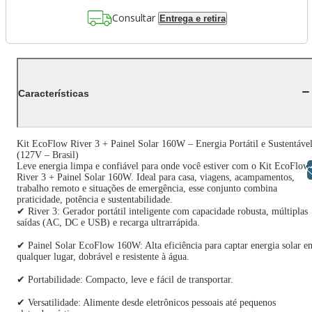
Consultar
Entrega e retira
Características
Kit EcoFlow River 3 + Painel Solar 160W – Energia Portátil e Sustentáve
(127V – Brasil)
Leve energia limpa e confiável para onde você estiver com o Kit EcoFlow
Libras
River 3 + Painel Solar 160W. Ideal para casa, viagens, acampamentos,
trabalho remoto e situações de emergência, esse conjunto combina
praticidade, potência e sustentabilidade.
✔ River 3: Gerador portátil inteligente com capacidade robusta, múltiplas
saídas (AC, DC e USB) e recarga ultrarrápida.
✔ Painel Solar EcoFlow 160W: Alta eficiência para captar energia solar e
qualquer lugar, dobrável e resistente à água.
✔ Portabilidade: Compacto, leve e fácil de transportar.
✔ Versatilidade: Alimente desde eletrônicos pessoais até pequenos