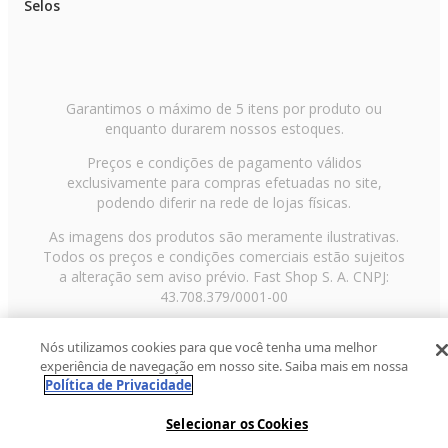
Selos
Garantimos o máximo de 5 itens por produto ou
enquanto durarem nossos estoques.
Preços e condições de pagamento válidos
exclusivamente para compras efetuadas no site,
podendo diferir na rede de lojas físicas.
As imagens dos produtos são meramente ilustrativas.
Todos os preços e condições comerciais estão sujeitos
a alteração sem aviso prévio. Fast Shop S. A. CNPJ:
43.708.379/0001-00
Avenida Zaki Narchi, nº 1650, sobreloja, Carandiru, São
Nós utilizamos cookies para que você tenha uma melhor
Paulo/SP, CEP 02029-001, Telefone: 11 3003-3728 ©
experiência de navegação em nosso site. Saiba mais em nossa
2013 Fast Shop - Todos os direitos reservados
RF
Política de Privacidade
Selecionar os Cookies