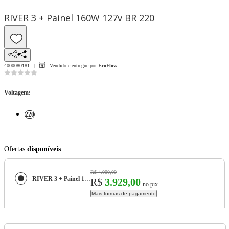
RIVER 3 + Painel 160W 127v BR 220
4000080181
Vendido e entregue por
EcoFlow
Voltagem
:
220
Ofertas
disponíveis
R$ 4.000,00
RIVER 3 + Painel 160W 127v BR
R$
3.929,00
no pix
Mais formas de pagamento