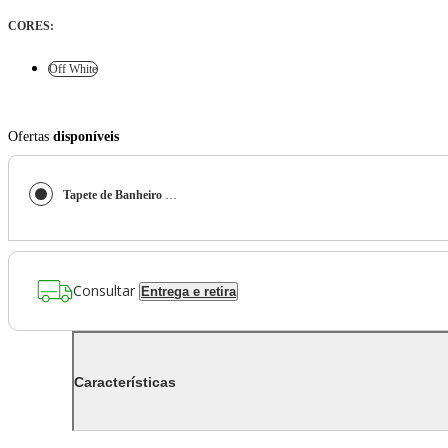
CORES
:
Off White
Ofertas
disponíveis
Tapete de Banheiro Ripple Off-White e Azul
Consultar
Entrega e retira
Características