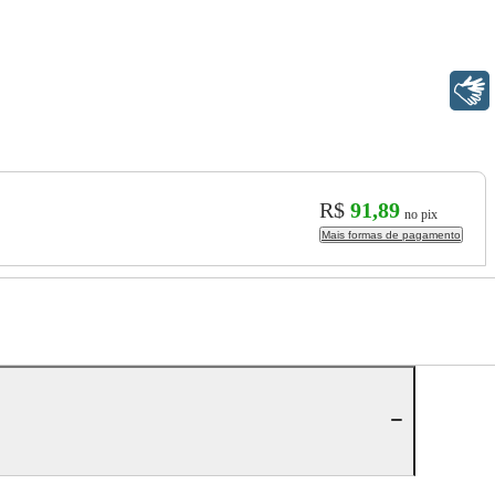
Libras
R$
91,89
no pix
Mais formas de pagamento