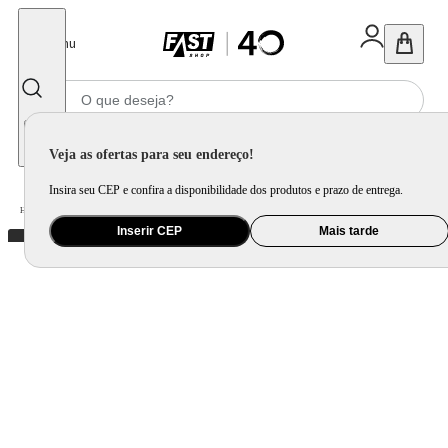
Fechar
Menu
Informe seu CEP
Veja as ofertas para seu endereço!
Insira seu CEP e confira a disponibilidade dos produtos e prazo de entrega.
Home
/
Móveis e Decoração
/
Decoração
/
Tapete, Carpete e Capacho
Inserir CEP
Mais tarde