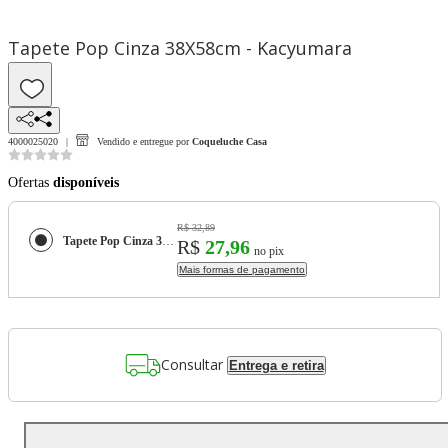
Tapete Pop Cinza 38X58cm - Kacyumara
4000025020
Vendido e entregue por
Coqueluche Casa
Ofertas
disponíveis
R$ 32,89
Tapete Pop Cinza 38X58cm - Kacyumara
R$
27,96
no pix
Mais formas de pagamento
Consultar
Entrega e retira