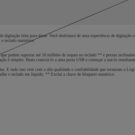
itação feita para durar. Você desfrutará de uma experiência de digitação conf
 e teclado numérico.
is que podem suportar até 10 milhões de toques no teclado ** e pernas inclinadas
uração é simples. Basta conectá-lo a uma porta USB e começar a usá-lo imediata
eclas. E tudo isso vem com a alta qualidade e confiabilidade que tornaram a Log
lhe o teclado em líquido. ** Exclui a chave de bloqueio numérico.