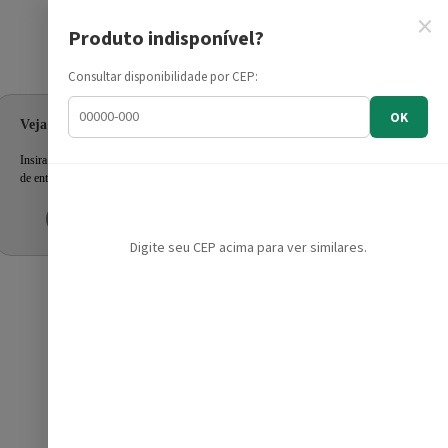
×
Produto indisponível?
Informe seu CEP
Consultar disponibilidade por CEP:
OK
Veja as ofertas para seu endereço!
Insira seu CEP e confira a disponibilidade dos produtos e prazo
de entrega.
Inserir CEP
Mais tarde
Digite seu CEP acima para ver similares.