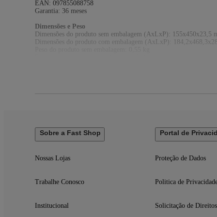
EAN: 097855088758
Garantia: 36 meses
Dimensões e Peso
Dimensões do produto sem embalagem (AxLxP): 155x450x23,5
Dimensões do produto com embalagem (AxLxP): 184,2x468,3x2
Peso do produto sem embalagem: 0,55 kg
Peso do produto com embalagem: 0,69 kg
Itens Inclusos
01 Teclado com Fio K120
Sobre a Fast Shop
Portal de Privaci
Nossas Lojas
Proteção de Dados
Trabalhe Conosco
Politica de Privacidad
Institucional
Solicitação de Direitos