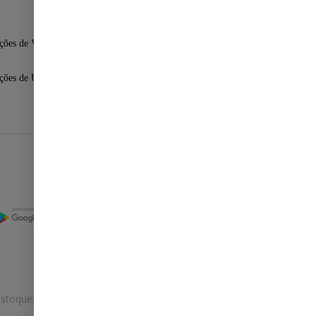
ções de Venda
ções de Uso
Selos
stoques.