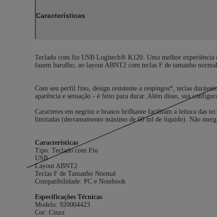
Características
Teclado com fio USB Logitech® K120. Uma melhor experiência de dig
fazem barulho, ao layout ABNT2 com teclas F de tamanho normal
Com seu perfil fino, design resistente a respingos*, teclas duráve
aparência e sensação - é feito para durar. Além disso, sua config
Caracteres em negrito e branco brilhante facilitam a leitura das t
limitadas (derramamento máximo de 60 ml de líquido). Não mergu
Características
Tipo: Teclado com Fio
USB
Layout ABNT2
Teclas F de Tamanho Normal
Compatibilidade: PC e Notebook
Especificações Técnicas
Modelo: 920004423
Cor: Cinza