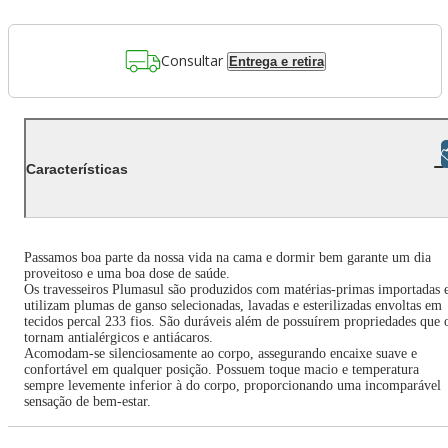
Consultar
Entrega e retira
Libras
Características
Passamos boa parte da nossa vida na cama e dormir bem garante um dia
proveitoso e uma boa dose de saúde.
Os travesseiros Plumasul são produzidos com matérias-primas importadas 
utilizam plumas de ganso selecionadas, lavadas e esterilizadas envoltas em
tecidos percal 233 fios. São duráveis além de possuírem propriedades que 
tornam antialérgicos e antiácaros.
Acomodam-se silenciosamente ao corpo, assegurando encaixe suave e
confortável em qualquer posição. Possuem toque macio e temperatura
sempre levemente inferior à do corpo, proporcionando uma incomparável
sensação de bem-estar.