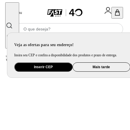
Fechar
Menu
Informe seu CEP
Veja as ofertas para seu endereço!
Insira seu CEP e confira a disponibilidade dos produtos e prazo de entrega.
Home
/
Cama, Mesa e Banho
/
Cama
/
Travesseiro
/
Travesseiro Plumasul com Plumas de Ganso 233 Fios 50 x 70 cm - Branco
Inserir CEP
Mais tarde