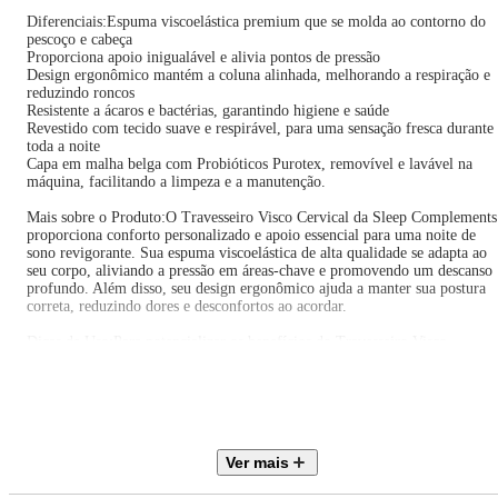
Diferenciais:Espuma viscoelástica premium que se molda ao contorno do
pescoço e cabeça
Proporciona apoio inigualável e alivia pontos de pressão
Design ergonômico mantém a coluna alinhada, melhorando a respiração e
reduzindo roncos
Resistente a ácaros e bactérias, garantindo higiene e saúde
Revestido com tecido suave e respirável, para uma sensação fresca durante
toda a noite
Capa em malha belga com Probióticos Purotex, removível e lavável na
máquina, facilitando a limpeza e a manutenção.
Mais sobre o Produto:O Travesseiro Visco Cervical da Sleep Complements
proporciona conforto personalizado e apoio essencial para uma noite de
sono revigorante. Sua espuma viscoelástica de alta qualidade se adapta ao
seu corpo, aliviando a pressão em áreas-chave e promovendo um descanso
profundo. Além disso, seu design ergonômico ajuda a manter sua postura
correta, reduzindo dores e desconfortos ao acordar.
Dicas de Uso:Para potencializar os benefícios do Travesseiro Visco
Cervical, posicione-o de maneira que seu pescoço e cabeça fiquem alinhad
com a coluna. Utilize a capa removível para manter a higiene do
travesseiro, lavando-a regularmente conforme as instruções de cuidados.
Ficha Técnica:Marca: Sleep Complements
Material: Espuma viscoelástica premium
Ver mais
Dimensões: 60x40 cm
Peso: 1000g