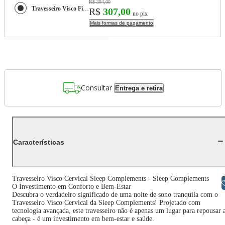
R$ 394,00
Travesseiro Visco Firme Cervicale 60x40x10 - Sleep Complements
R$
307,00
no pix
Mais formas de pagamento
Consultar
Entrega e retira
Características
Travesseiro Visco Cervical Sleep Complements - Sleep Complements
Libras
O Investimento em Conforto e Bem-Estar
Descubra o verdadeiro significado de uma noite de sono tranquila com o
Travesseiro Visco Cervical da Sleep Complements! Projetado com
tecnologia avançada, este travesseiro não é apenas um lugar para repousar 
cabeça - é um investimento em bem-estar e saúde.