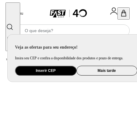
Fechar
Menu
Informe seu CEP
Veja as ofertas para seu endereço!
Insira seu CEP e confira a disponibilidade dos produtos e prazo de entrega.
Home
/
Cama, Mesa e Banho
/
Cama
/
Travesseiro
/
Travesseiro Visco Firme Cervicale 60x40x10 - Sleep Complements
Inserir CEP
Mais tarde