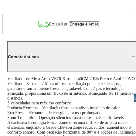
Consultar
Entrega e retira
Características
Ventilador de Mesa Arno VE70 X-treme 40CM 7 Pás Preto e Azul 220VO
Ventilador X-treme 7 Mesa oferece ventilação potente e silenciosa,
garantindo um ambiente fresco e agradável. Com 7 pás e tecnologia
avançada, proporciona um fluxo de ar intenso, alcançando até 11 metros d
Libras
distância.
3 velocidades para máximo conforto:
Potência Extrema – Ventilação forte para alívio imediato do calor.
Eco Fresh – Economia de energia para uso prolongado.
Sono Tranquilo – Operação silenciosa para noites mais confortáveis.
A exclusiva tecnologia Power Zone direciona o fluxo de ar para maior
eficiência, enquanto a Grade Chevron Zone reduz ruídos, aumentando o
conforto sonoro. Com oscilação horizontal de 80° e 4 opções de inclinação