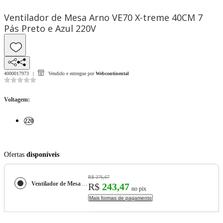
Ventilador de Mesa Arno VE70 X-treme 40CM 7
Pás Preto e Azul 220V
4000017973
Vendido e entregue por
Webcontinental
Voltagem
:
220
Ofertas
disponíveis
R$ 276,67
Ventilador de Mesa Arno VE70 X-treme 40CM 7 Pás Preto e Azul 220V
R$
243,47
no pix
Mais formas de pagamento