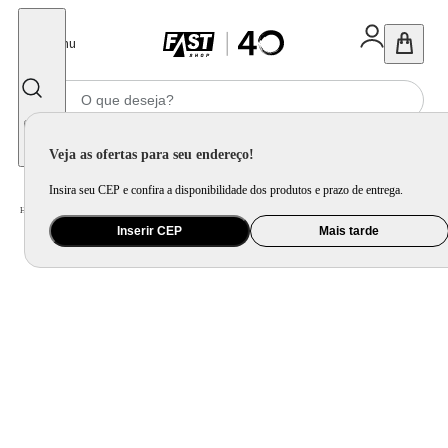
Fechar
Menu
Informe seu CEP
Veja as ofertas para seu endereço!
Insira seu CEP e confira a disponibilidade dos produtos e prazo de entrega.
Home
/
Ar e Ventilação
/
Ventilador
Inserir CEP
Mais tarde