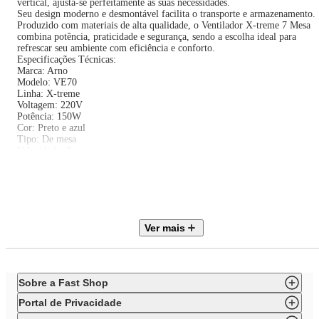
vertical, ajusta-se perfeitamente às suas necessidades.
Seu design moderno e desmontável facilita o transporte e armazenamento.
Produzido com materiais de alta qualidade, o Ventilador X-treme 7 Mesa
combina potência, praticidade e segurança, sendo a escolha ideal para
refrescar seu ambiente com eficiência e conforto.
Especificações Técnicas:
Marca: Arno
Modelo: VE70
Linha: X-treme
Voltagem: 220V
Potência: 150W
Cor: Preto e azul
Tipo: De mesa
Velocidade: 3
Quantidade de Pás: 7
Oscilação: Horizontal 80°
Inclinação Regulável: Sim
Dimensões sem Embalagem: 50,1 L x 30 A x 49,5 P cm
Dimensões com Embalagem: 48,6 L x 35,3 A x 64,7 P cm
Peso sem Embalagem: 2,95 Kg
Ver mais
Peso com Embalagem: 4,1 Kg
Garantia: 12 meses
Sobre a Fast Shop
Portal de Privacidade