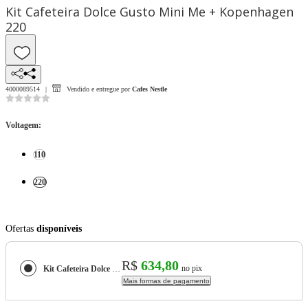
Kit Cafeteira Dolce Gusto Mini Me + Kopenhagen
220
4000089514
Vendido e entregue por
Cafes Nestle
Voltagem
:
110
220
Ofertas
disponíveis
R$
634,80
no pix
Kit Cafeteira Dolce Gusto Mini Me + Kopenhagen
Mais formas de pagamento