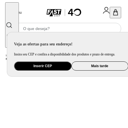
Fechar
Menu
Informe seu CEP
Veja as ofertas para seu endereço!
Insira seu CEP e confira a disponibilidade dos produtos e prazo de entrega.
Home
/
Eletroportátil
/
Máquina de Café e Preparação de Bebida
/
Cafeteira Elétrica
/
Kit Cafeteira Dolce Gusto Mini Me + Kopenhagen
Inserir CEP
Mais tarde