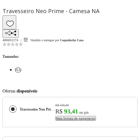
Travesseiro Neo Prime - Camesa NA
4000051274
Vendido e entregue por
Coqueluche Casa
Tamanho
:
NA
Ofertas
disponíveis
R$ 109,89
Travesseiro Neo Prime - Camesa
R$
93,41
no pix
Mais formas de pagamento