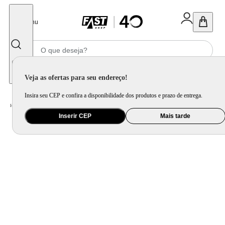
Fechar
Menu
Informe seu CEP
Veja as ofertas para seu endereço!
Insira seu CEP e confira a disponibilidade dos produtos e prazo de entrega.
Home
/
Cama, Mesa e Banho
/
Cama
/
Travesseiro
/
Travesseiro Neo Prime - Camesa
Inserir CEP
Mais tarde