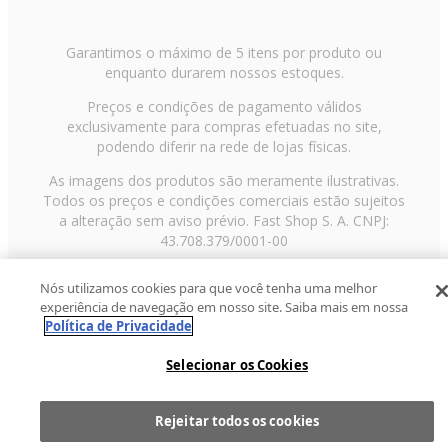
Garantimos o máximo de 5 itens por produto ou
enquanto durarem nossos estoques.
Preços e condições de pagamento válidos
exclusivamente para compras efetuadas no site,
podendo diferir na rede de lojas físicas.
As imagens dos produtos são meramente ilustrativas.
Todos os preços e condições comerciais estão sujeitos
a alteração sem aviso prévio. Fast Shop S. A. CNPJ:
43.708.379/0001-00
Avenida Zaki Narchi, nº 1650, sobreloja, Carandiru, São
Nós utilizamos cookies para que você tenha uma melhor
Paulo/SP, CEP 02029-001, Telefone: 11 3003-3728 ©
experiência de navegação em nosso site. Saiba mais em nossa
2013 Fast Shop - Todos os direitos reservados
RF
Política de Privacidade
Selecionar os Cookies
Rejeitar todos os cookies