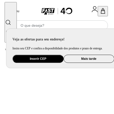
Fechar
Menu
Informe seu CEP
Veja as ofertas para seu endereço!
Insira seu CEP e confira a disponibilidade dos produtos e prazo de entrega.
Home
/
Utilidade Doméstica
/
Bar
/
Copo e Taça para Bebida
Inserir CEP
Mais tarde