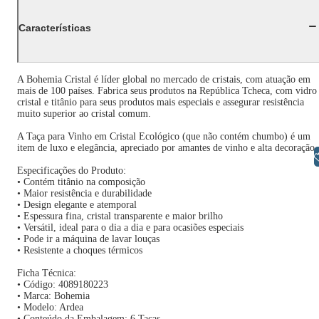
Características
A Bohemia Cristal é líder global no mercado de cristais, com atuação em
mais de 100 países. Fabrica seus produtos na República Tcheca, com vidro
cristal e titânio para seus produtos mais especiais e assegurar resistência
muito superior ao cristal comum.
A Taça para Vinho em Cristal Ecológico (que não contém chumbo) é um
item de luxo e elegância, apreciado por amantes de vinho e alta decoração.
Libras
Especificações do Produto:
• Contém titânio na composição
• Maior resistência e durabilidade
• Design elegante e atemporal
• Espessura fina, cristal transparente e maior brilho
• Versátil, ideal para o dia a dia e para ocasiões especiais
• Pode ir a máquina de lavar louças
• Resistente a choques térmicos
Ficha Técnica:
• Código: 4089180223
• Marca: Bohemia
• Modelo: Ardea
• Conteúdo da Embalagem: 6 Taças