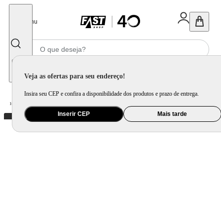
Fechar
Menu
Informe seu CEP
Veja as ofertas para seu endereço!
Insira seu CEP e confira a disponibilidade dos produtos e prazo de entrega.
Home
/
Utilidade Doméstica
/
Cozinha
/
Utensílio de Preparo
Inserir CEP
Mais tarde