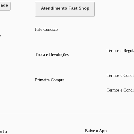
dade
Atendimento Fast Shop
Fale Conosco
e
Termos e Regul
Troca e Devoluções
Termos e Condi
Primeira Compra
Termos e Condi
nto
Baixe o App