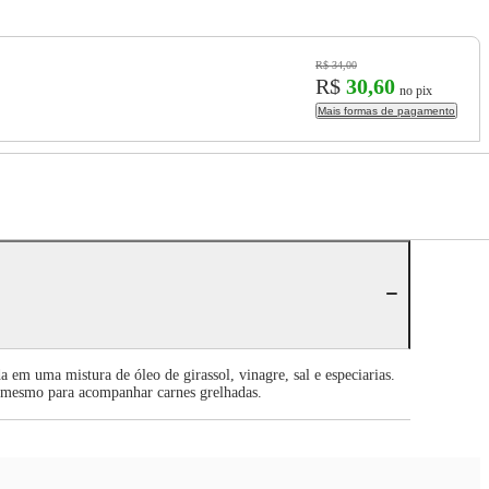
R$ 34,00
R$
30,60
no pix
Mais formas de pagamento
em uma mistura de óleo de girassol, vinagre, sal e especiarias.
é mesmo para acompanhar carnes grelhadas.