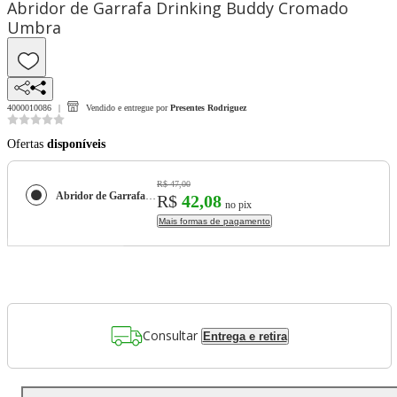
Abridor de Garrafa Drinking Buddy Cromado
Umbra
4000010086
Vendido e entregue por
Presentes Rodriguez
Ofertas
disponíveis
R$ 47,00
Abridor de Garrafa Drinking Buddy Cromado Umbra
R$
42,08
no pix
Mais formas de pagamento
Consultar
Entrega e retira