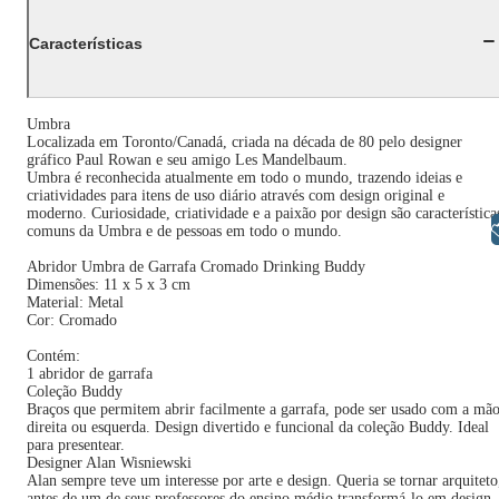
Características
Umbra
Localizada em Toronto/Canadá, criada na década de 80 pelo designer
gráfico Paul Rowan e seu amigo Les Mandelbaum.
Umbra é reconhecida atualmente em todo o mundo, trazendo ideias e
criatividades para itens de uso diário através com design original e
moderno. Curiosidade, criatividade e a paixão por design são característica
Libras
comuns da Umbra e de pessoas em todo o mundo.
Abridor Umbra de Garrafa Cromado Drinking Buddy
Dimensões: 11 x 5 x 3 cm
Material: Metal
Cor: Cromado
Contém:
1 abridor de garrafa
Coleção Buddy
Braços que permitem abrir facilmente a garrafa, pode ser usado com a mã
direita ou esquerda. Design divertido e funcional da coleção Buddy. Ideal
para presentear.
Designer Alan Wisniewski
Alan sempre teve um interesse por arte e design. Queria se tornar arquiteto
antes de um de seus professores do ensino médio transformá-lo em design