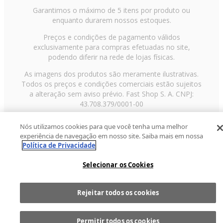
Garantimos o máximo de 5 itens por produto ou
enquanto durarem nossos estoques.
Preços e condições de pagamento válidos
exclusivamente para compras efetuadas no site,
podendo diferir na rede de lojas físicas.
As imagens dos produtos são meramente ilustrativas.
Todos os preços e condições comerciais estão sujeitos
a alteração sem aviso prévio. Fast Shop S. A. CNPJ:
43.708.379/0001-00
Avenida Zaki Narchi, nº 1650, sobreloja, Carandiru, São
Nós utilizamos cookies para que você tenha uma melhor
Paulo/SP, CEP 02029-001, Telefone: 11 3003-3728 ©
experiência de navegação em nosso site. Saiba mais em nossa
2013 Fast Shop - Todos os direitos reservados
RF
Política de Privacidade
Selecionar os Cookies
Rejeitar todos os cookies
Comprar
1
Permitir todos os cookies