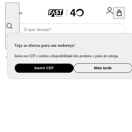
Fechar
Menu
Informe seu CEP
Veja as ofertas para seu endereço!
Insira seu CEP e confira a disponibilidade dos produtos e prazo de entrega.
Home
/
Utilidade Doméstica
/
Bar
/
Acessório para Bar
Inserir CEP
Mais tarde